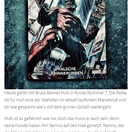
Heute gehts mit Bruce Banner Hulk in Runde Nummer 7. Die Reihe
ist für mich eine der stärksten im aktuell laufenden Marvelstall und
ich war gespannt wie’s mit dem grünen Goliath weitergeht.
Hulk ist so gefährlich wie nie, doch das muss er auch sein, denn
seine Feinde haben ihm Xemnu auf den Hals gehetzt. Xemnu, der