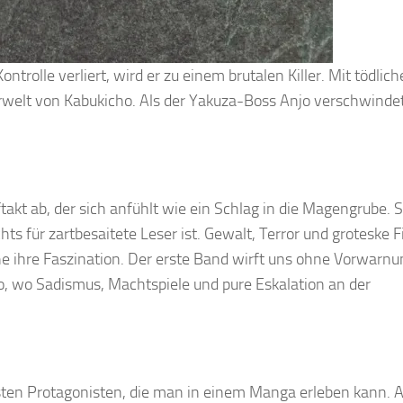
ontrolle verliert, wird er zu einem brutalen Killer. Mit tödlic
rwelt von Kabukicho. Als der Yakuza-Boss Anjo verschwindet
ftakt ab, der sich anfühlt wie ein Schlag in die Magengrube. 
ts für zartbesaitete Leser ist. Gewalt, Terror und groteske 
he ihre Faszination. Der erste Band wirft uns ohne Vorwarnu
o, wo Sadismus, Machtspiele und pure Eskalation an der
amsten Protagonisten, die man in einem Manga erleben kann. 