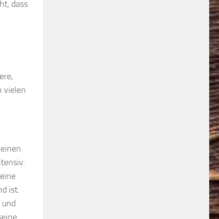
ht, dass
ere,
 vielen
 einen
tensiv.
 eine
d ist.
n und
seine