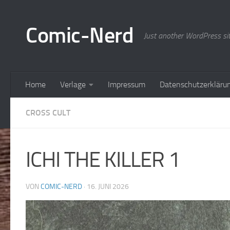
Zum Inhalt springen
Comic-Nerd
Just another WordPress si
Home
Verlage
Impressum
Datenschutzerkläru
CROSS CULT
ICHI THE KILLER 1
VON
COMIC-NERD
·
16. JUNI 2026