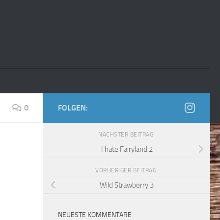
0
FOLGEN:
NÄCHSTER BEITRAG
I hate Fairyland 2
VORHERIGER BEITRAG
Wild Strawberry 3
NEUESTE KOMMENTARE