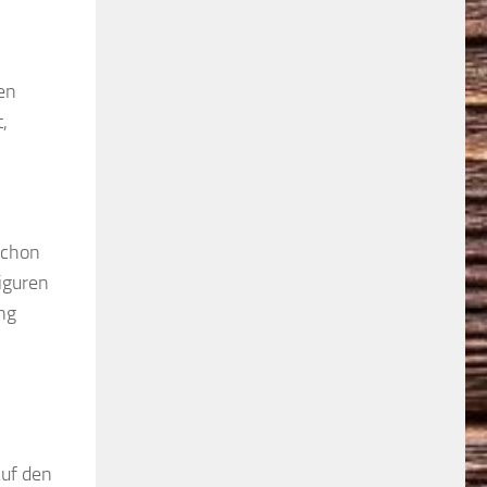
hen
,
Schon
Figuren
ng
Auf den