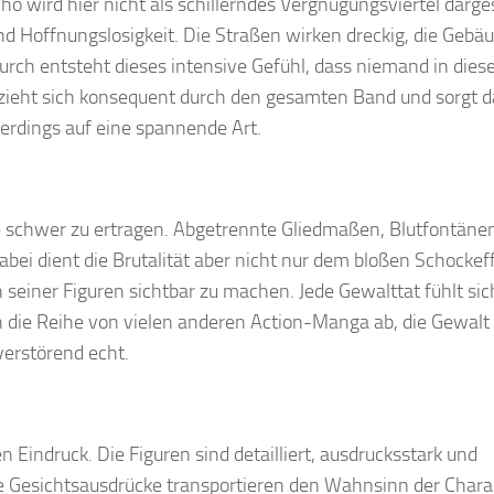
 wird hier nicht als schillerndes Vergnügungsviertel darges
nd Hoffnungslosigkeit. Die Straßen wirken dreckig, die Gebä
urch entsteht dieses intensive Gefühl, dass niemand in dies
 zieht sich konsequent durch den gesamten Band und sorgt d
erdings auf eine spannende Art.
eise schwer zu ertragen. Abgetrennte Gliedmaßen, Blutfontäne
bei dient die Brutalität aber nicht nur dem bloßen Schockeff
 seiner Figuren sichtbar zu machen. Jede Gewalttat fühlt sic
die Reihe von vielen anderen Action-Manga ab, die Gewalt 
 verstörend echt.
 Eindruck. Die Figuren sind detailliert, ausdrucksstark und
e Gesichtsausdrücke transportieren den Wahnsinn der Chara