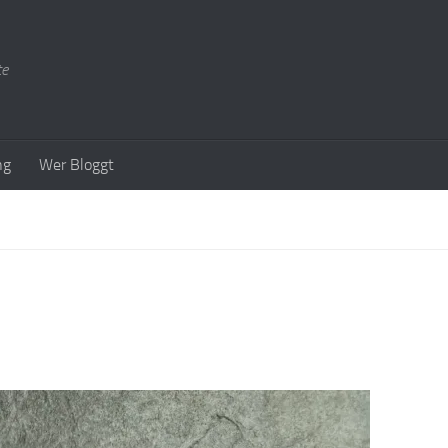
te
ng
Wer Bloggt