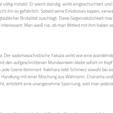
 völlig instabil. Er weint ständig, wirkt eingeschüchtert und
ht ihn so gefährlich. Sobald seine Emotionen kippen, verwa
laublicher Brutalität zuschlägt. Diese Gegensätzlichkeit mac
interessant. Man weiß nie, ob man Mitleid mit ihm haben o
ihara. Der sadomasochistische Yakuza wirkt wie eine wandelnd
mit den aufgeschnittenen Mundwinkeln bleibt sofort im Kopf
ie jede Szene dominiert. Kakihara liebt Schmerz sowohl bei si
die Handlung mit einer Mischung aus Wahnsinn, Charisma und
ucht, entsteht eine unangenehme Spannung, weil man jederze