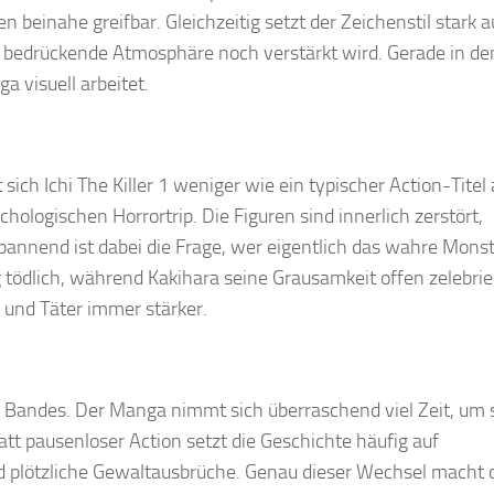
 beinahe greifbar. Gleichzeitig setzt der Zeichenstil stark a
 bedrückende Atmosphäre noch verstärkt wird. Gerade in de
 visuell arbeitet.
ich Ichi The Killer 1 weniger wie ein typischer Action-Titel 
hologischen Horrortrip. Die Figuren sind innerlich zerstört,
pannend ist dabei die Frage, wer eigentlich das wahre Mons
tig tödlich, während Kakihara seine Grausamkeit offen zelebrie
und Täter immer stärker.
n Bandes. Der Manga nimmt sich überraschend viel Zeit, um 
t pausenloser Action setzt die Geschichte häufig auf
plötzliche Gewaltausbrüche. Genau dieser Wechsel macht 