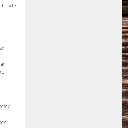
uf harte
n
an.
ter
rt.
seine
den