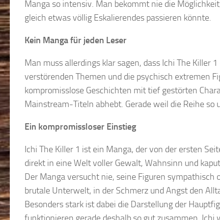
Manga so intensiv. Man bekommt nie die Möglichkeit, 
gleich etwas völlig Eskalierendes passieren könnte.
Kein Manga für jeden Leser
Man muss allerdings klar sagen, dass Ichi The Killer 1 d
verstörenden Themen und die psychisch extremen Fig
kompromisslose Geschichten mit tief gestörten Chara
Mainstream-Titeln abhebt. Gerade weil die Reihe so u
Ein kompromissloser Einstieg
Ichi The Killer 1 ist ein Manga, der von der ersten Se
direkt in eine Welt voller Gewalt, Wahnsinn und kap
Der Manga versucht nie, seine Figuren sympathisch od
brutale Unterwelt, in der Schmerz und Angst den Allta
Besonders stark ist dabei die Darstellung der Hauptfi
funktionieren gerade deshalb so gut zusammen. Ichi w