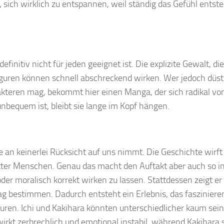
sich wirklich zu entspannen, weil ständig das Gefühl entste
efinitiv nicht für jeden geeignet ist. Die explizite Gewalt, die
uren können schnell abschreckend wirken. Wer jedoch düst
kteren mag, bekommt hier einen Manga, der sich radikal von
nbequem ist, bleibt sie lange im Kopf hängen.
ite an keinerlei Rücksicht auf uns nimmt. Die Geschichte wirft
utter Menschen. Genau das macht den Auftakt aber auch so in
er moralisch korrekt wirken zu lassen. Stattdessen zeigt er
g bestimmen. Dadurch entsteht ein Erlebnis, das faszinieren
guren. Ichi und Kakihara könnten unterschiedlicher kaum sei
irkt zerbrechlich und emotional instabil, während Kakihara 