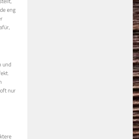
tellt,
ude eng
er
afür,
n und
ekt.
h
oft nur
ktere