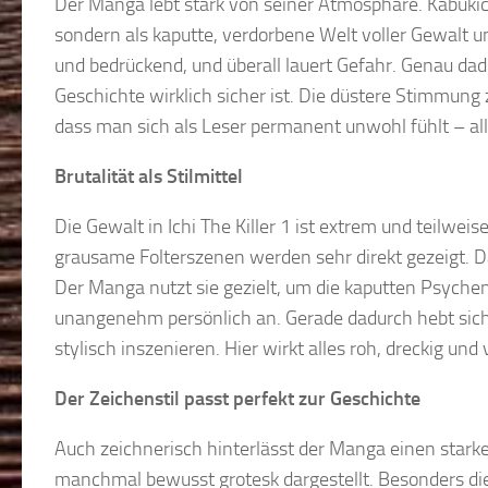
Der Manga lebt stark von seiner Atmosphäre. Kabukicho
sondern als kaputte, verdorbene Welt voller Gewalt u
und bedrückend, und überall lauert Gefahr. Genau dad
Geschichte wirklich sicher ist. Die düstere Stimmung
dass man sich als Leser permanent unwohl fühlt – all
Brutalität als Stilmittel
Die Gewalt in Ichi The Killer 1 ist extrem und teilw
grausame Folterszenen werden sehr direkt gezeigt. Da
Der Manga nutzt sie gezielt, um die kaputten Psychen
unangenehm persönlich an. Gerade dadurch hebt sich 
stylisch inszenieren. Hier wirkt alles roh, dreckig und
Der Zeichenstil passt perfekt zur Geschichte
Auch zeichnerisch hinterlässt der Manga einen starken
manchmal bewusst grotesk dargestellt. Besonders di