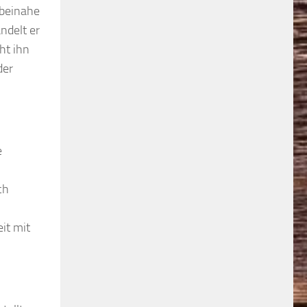
 beinahe
ndelt er
ht ihn
der
e
ch
it mit