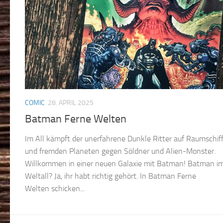
COMIC
28. APRIL 2025
Batman Ferne Welten
Im All kämpft der unerfahrene Dunkle Ritter auf Raumschif
und fremden Planeten gegen Söldner und Alien-Monster.
Willkommen in einer neuen Galaxie mit Batman! Batman i
Weltall? Ja, ihr habt richtig gehört. In Batman Ferne
Welten schicken...