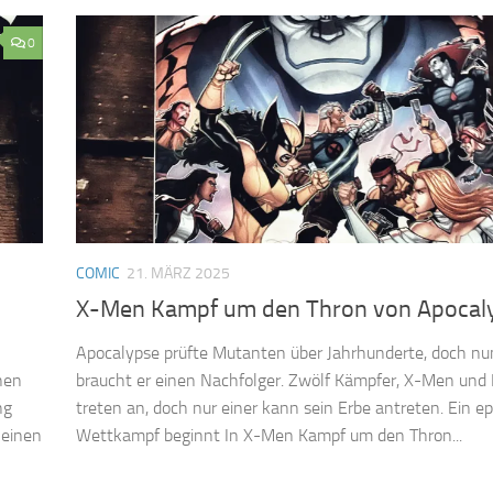
0
COMIC
21. MÄRZ 2025
X-Men Kampf um den Thron von Apocal
Apocalypse prüfte Mutanten über Jahrhunderte, doch nu
nen
braucht er einen Nachfolger. Zwölf Kämpfer, X-Men und 
ng
treten an, doch nur einer kann sein Erbe antreten. Ein ep
 einen
Wettkampf beginnt In X-Men Kampf um den Thron...