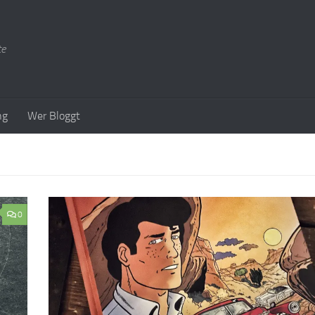
te
ng
Wer Bloggt
0