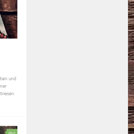
tien und
iner
triesen.
0