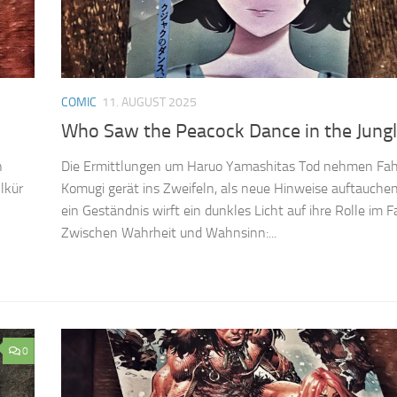
COMIC
11. AUGUST 2025
Who Saw the Peacock Dance in the Jungl
n
Die Ermittlungen um Haruo Yamashitas Tod nehmen Fahr
lkür
Komugi gerät ins Zweifeln, als neue Hinweise auftauche
ein Geständnis wirft ein dunkles Licht auf ihre Rolle im Fa
Zwischen Wahrheit und Wahnsinn:...
0