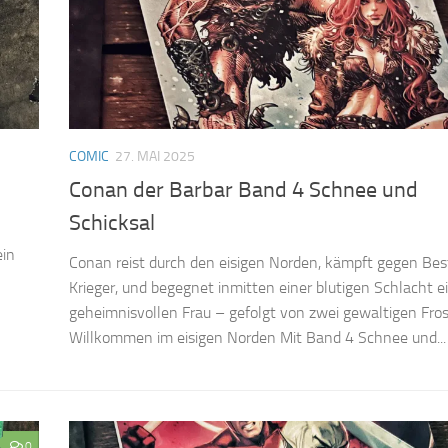
COMIC
27. MAI 2025
Conan der Barbar Band 4 Schnee und
Schicksal
ein
Conan reist durch den eisigen Norden, kämpft gegen Bes
Krieger, und begegnet inmitten einer blutigen Schlacht e
geheimnisvollen Frau – gefolgt von zwei gewaltigen Fros
Willkommen im eisigen Norden Mit Band 4 Schnee und...
0