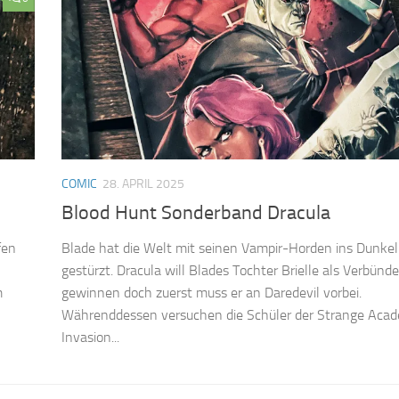
COMIC
28. APRIL 2025
Blood Hunt Sonderband Dracula
fen
Blade hat die Welt mit seinen Vampir-Horden ins Dunkel
gestürzt. Dracula will Blades Tochter Brielle als Verbünd
m
gewinnen doch zuerst muss er an Daredevil vorbei.
Währenddessen versuchen die Schüler der Strange Acad
Invasion...