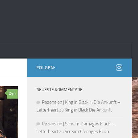
FOLGEN:
NEUESTE KOMMENTARE
0
Rezension | King in Black 1: Die Ankunft –
Letterheart
zu
King in Black Die Ankunft
Rezension | Scream: Carnages Fluch –
Letterheart
zu
Scream Carnages Fluch