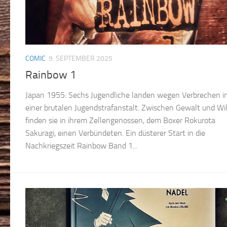
COMIC
9. SEPTEMBER 2025
Rainbow 1
Japan 1955: Sechs Jugendliche landen wegen Verbrechen i
einer brutalen Jugendstrafanstalt. Zwischen Gewalt und Wil
finden sie in ihrem Zellengenossen, dem Boxer Rokurota
Sakuragi, einen Verbündeten. Ein düsterer Start in die
Nachkriegszeit Rainbow Band 1...