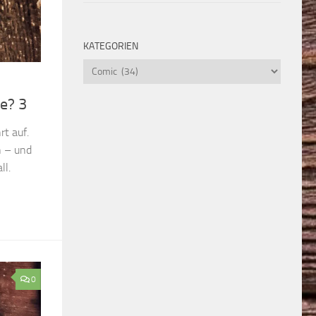
KATEGORIEN
Kategorien
e? 3
t auf.
n – und
ll.
0