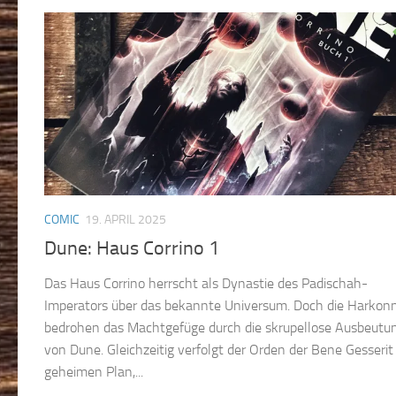
COMIC
19. APRIL 2025
Dune: Haus Corrino 1
Das Haus Corrino herrscht als Dynastie des Padischah-
Imperators über das bekannte Universum. Doch die Harkon
bedrohen das Machtgefüge durch die skrupellose Ausbeutu
von Dune. Gleichzeitig verfolgt der Orden der Bene Gesserit
geheimen Plan,...