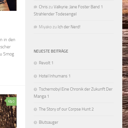
Chris
zu
Valkyrie: Jane Foster Band 1
Strahlender Todesengel
Miyako
zu
Ich der Nerd!
n in den
tscher
NEUESTE BEITRÄGE
ou Smog
Revolt 1
Hotel Inhumans 1
Tschernobyl Eine Chronik der Zukunft Der
Manga 1
0
The Story of our Corpse Hunt 2
Blutsauger