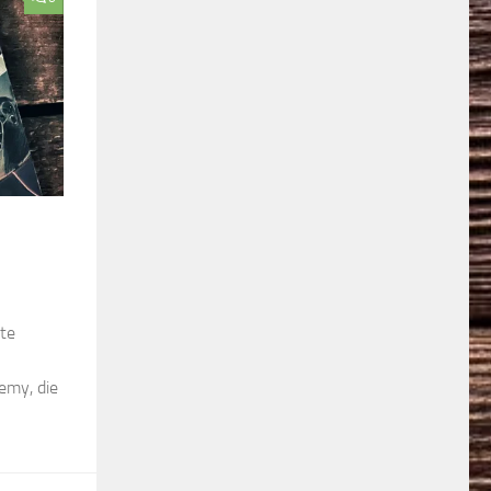
ete
emy, die