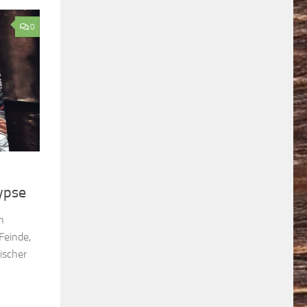
0
ypse
n
Feinde,
ischer