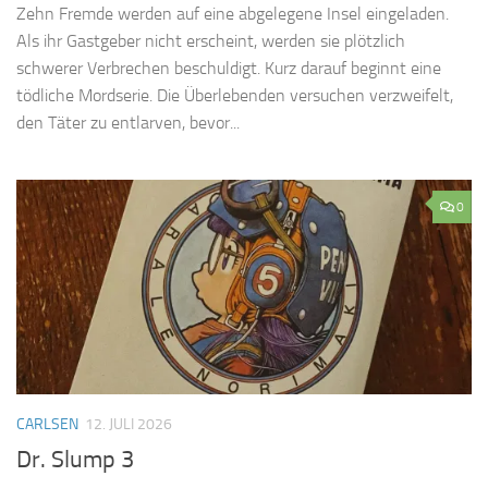
Zehn Fremde werden auf eine abgelegene Insel eingeladen.
Als ihr Gastgeber nicht erscheint, werden sie plötzlich
schwerer Verbrechen beschuldigt. Kurz darauf beginnt eine
tödliche Mordserie. Die Überlebenden versuchen verzweifelt,
den Täter zu entlarven, bevor...
0
CARLSEN
12. JULI 2026
Dr. Slump 3