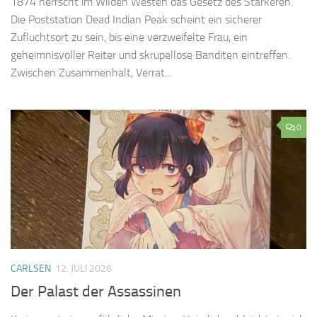
1874 herrscht im Wilden Westen das Gesetz des Stärkeren.
Die Poststation Dead Indian Peak scheint ein sicherer
Zufluchtsort zu sein, bis eine verzweifelte Frau, ein
geheimnisvoller Reiter und skrupellose Banditen eintreffen.
Zwischen Zusammenhalt, Verrat...
0
CARLSEN
12. JULI 2026
Der Palast der Assassinen