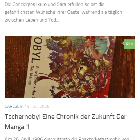
Die Concierges Ikuro und Sara erfüllen selbst die
gefährlichsten Wünsche ihrer Gäste, während sie täglich
zwischen Leben und Tod...
0
CARLSEN
14. JULI 2026
Tschernobyl Eine Chronik der Zukunft Der
Manga 1
Am 26. April 1986 erschütterte die Reaktorkatastrophe von