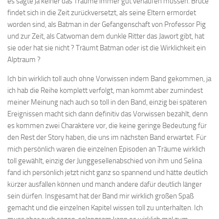
es sagte ja keiner das Träume immer gut verlaufen müssen. Bruce
findet sich in die Zeit zurückversetzt, als seine Eltern ermordet
worden sind, als Batman in der Gefangenschaft von Professor Pig
und zur Zeit, als Catwoman dem dunkle Ritter das Jawort gibt, hat
sie oder hat sie nicht ? Träumt Batman oder ist die Wirklichkeit ein
Alptraum ?
Ich bin wirklich toll auch ohne Vorwissen indem Band gekommen, ja
ich hab die Reihe komplett verfolgt, man kommt aber zumindest
meiner Meinung nach auch so toll in den Band, einzig bei späteren
Ereignissen macht sich dann definitiv das Vorwissen bezahlt, denn
es kommen zwei Charaktere vor, die keine geringe Bedeutung für
den Rest der Story haben, die uns im nächsten Band erwartet. Für
mich persönlich waren die einzelnen Episoden an Träume wirklich
toll gewählt, einzig der Junggesellenabschied von ihm und Selina
fand ich persönlich jetzt nicht ganz so spannend und hätte deutlich
kürzer ausfallen können und manch andere dafür deutlich länger
sein dürfen. Insgesamt hat der Band mir wirklich großen Spaß
gemacht und die einzelnen Kapitel wissen toll zu unterhalten. Ich