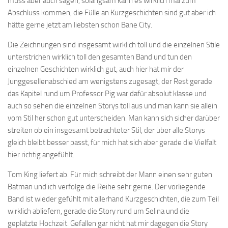
muss aber auch sagen, solangsam kann es wirklich mal zum
Abschluss kommen, die Fülle an Kurzgeschichten sind gut aber ich
hätte gerne jetzt am liebsten schon Bane City.
Die Zeichnungen sind insgesamt wirklich toll und die einzelnen Stile
unterstrichen wirklich toll den gesamten Band und tun den
einzelnen Geschichten wirklich gut, auch hier hat mir der
Junggesellenabschied am wenigstens zugesagt, der Rest gerade
das Kapitel rund um Professor Pig war dafür absolut klasse und
auch so sehen die einzelnen Storys toll aus und man kann sie allein
vom Stil her schon gut unterscheiden. Man kann sich sicher darüber
streiten ob ein insgesamt betrachteter Stil, der über alle Storys
gleich bleibt besser passt, für mich hat sich aber gerade die Vielfalt
hier richtig angefühlt.
Tom King liefert ab. Für mich schreibt der Mann einen sehr guten
Batman und ich verfolge die Reihe sehr gerne. Der vorliegende
Band ist wieder gefühlt mit allerhand Kurzgeschichten, die zum Teil
wirklich abliefern, gerade die Story rund um Selina und die
geplatzte Hochzeit. Gefallen gar nicht hat mir dagegen die Story