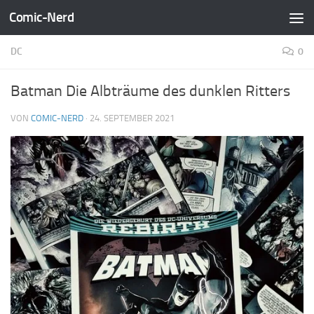
Comic-Nerd
Zum Inhalt springen
DC
0
Batman Die Albträume des dunklen Ritters
VON
COMIC-NERD
·
24. SEPTEMBER 2021