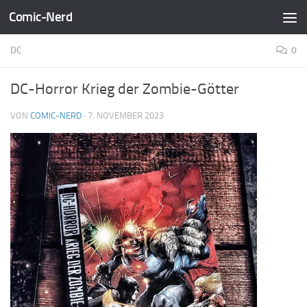
Comic-Nerd
Zum Inhalt springen
DC
0
DC-Horror Krieg der Zombie-Götter
VON
COMIC-NERD
·
7. NOVEMBER 2023