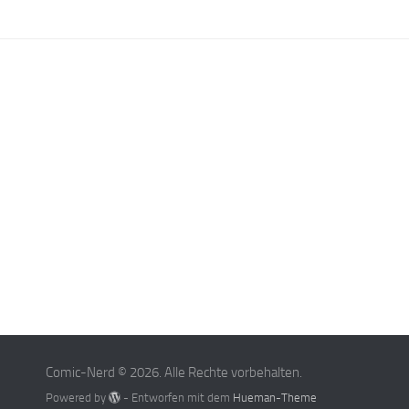
Comic-Nerd © 2026. Alle Rechte vorbehalten.
Powered by
- Entworfen mit dem
Hueman-Theme