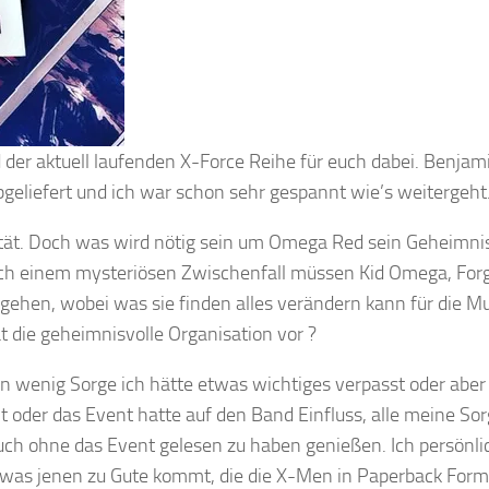
er aktuell laufenden X-Force Reihe für euch dabei. Benjam
bgeliefert und ich war schon sehr gespannt wie’s weitergeht
rität. Doch was wird nötig sein um Omega Red sein Geheimni
Nach einem mysteriösen Zwischenfall müssen Kid Omega, For
gehen, wobei was sie finden alles verändern kann für die M
 die geheimnisvolle Organisation vor ?
in wenig Sorge ich hätte etwas wichtiges verpasst oder aber
 oder das Event hatte auf den Band Einfluss, alle meine So
ch ohne das Event gelesen zu haben genießen. Ich persönli
, was jenen zu Gute kommt, die die X-Men in Paperback Form