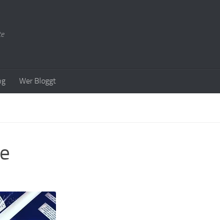
te
ng
Wer Bloggt
me