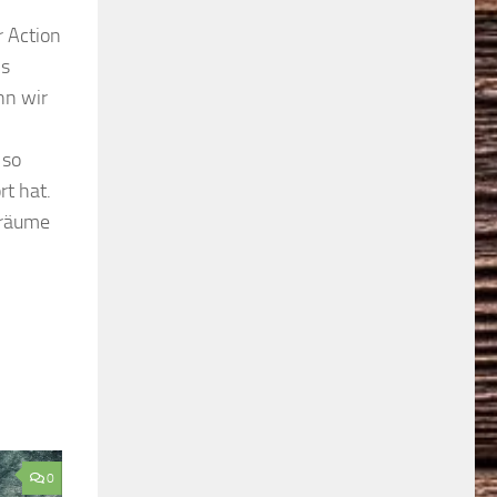
r Action
ns
nn wir
 so
t hat.
Träume
0