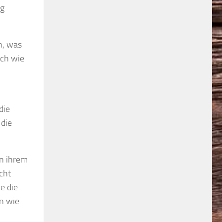
ig
n, was
rch wie
die
 die
in ihrem
cht
e die
in wie