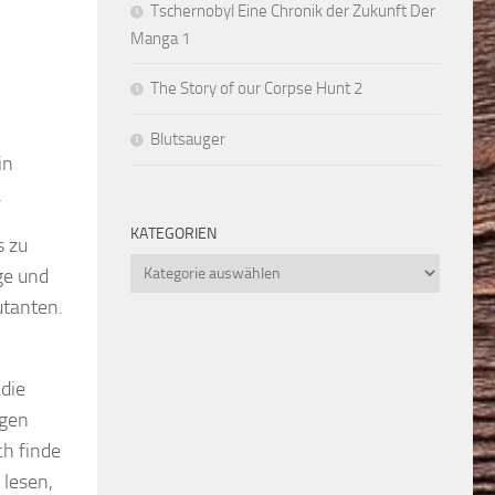
Tschernobyl Eine Chronik der Zukunft Der
Manga 1
The Story of our Corpse Hunt 2
Blutsauger
in
.
KATEGORIEN
s zu
Kategorien
ge und
utanten.
 die
rgen
ch finde
 lesen,