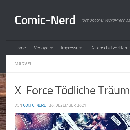
Zum Inhalt springen
Comic-Nerd
Just another WordPress si
Home
Verlage
Impressum
Datenschutzerkläru
MARVEL
X-Force Tödliche Träu
VON
COMIC-NERD
·
20. DEZEMBER 2021