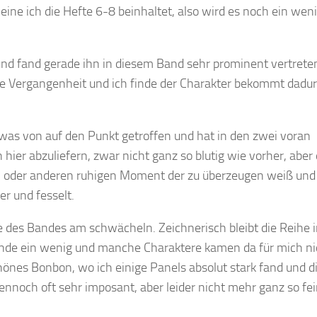
eine ich die Hefte 6-8 beinhaltet, also wird es noch ein wen
.
und fand gerade ihn in diesem Band sehr prominent vertrete
ine Vergangenheit und ich finde der Charakter bekommt dadu
owas von auf den Punkt getroffen und hat in den zwei voran
hier abzuliefern, zwar nicht ganz so blutig wie vorher, aber 
ein oder anderen ruhigen Moment der zu überzeugen weiß und
r und fesselt.
 des Bandes am schwächeln. Zeichnerisch bleibt die Reihe 
n Ende ein wenig und manche Charaktere kamen da für mich ni
hönes Bonbon, wo ich einige Panels absolut stark fand und di
nnoch oft sehr imposant, aber leider nicht mehr ganz so fe