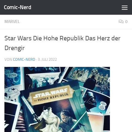
Comic-Nerd
Zum Inhalt springen
MARVEL
0
Star Wars Die Hohe Republik Das Herz der
Drengir
VON
COMIC-NERD
·
3. JULI 2022