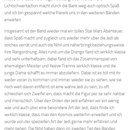
Lichtschwertaction macht durch die Bank weg auch optisch Spaß
und ich bin gespannt welche Panels uns in den weiteren Bänden
erwarten.
Insgesamt ist der Band wieder mal ein tolles Star Wars Abenteuer,
dass Spaß macht und zugleich uns wieder mehr über die Jedi als
solches verrät und auch die Nihil uns näherbringt beziehungsweise
ihre Rangordnung. Alles rund um die Drengir fand ich wirklich klasse
und sehr unterhaltsam, dabei fand ich das Zusammenspiel von
ehemaligen Meister und Keeve Trennis wirklich klasse und die
junge Dame schafft es immer abzuliefern. Dabei ist es toll mit ihr
weiter voran zu kommen und immer wieder sie zu sehen, wie sie
noch weit davon entfernt ist eine wahre Jedi zu sein, zu oft
schleichen sich Zweifel ein, dass macht die Figur per se sehr nahbar
und menschlich. Über den Orden der Jedi erfahren wir ein wenig
was und auch über eine besondere Art der Jedi, dass finde ich
wirklich klasse, dass man den Kosmos weiterhin erweitert und ich
würde von der speziellen Art der Jedi gerne mehr erfahren und
mehr sehen. Die Nihil haben dann im zweiten Teil des Bandes