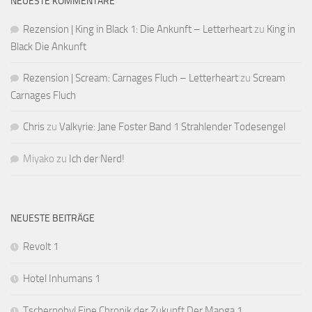
NEUESTE KOMMENTARE
Rezension | King in Black 1: Die Ankunft – Letterheart
zu
King in
Black Die Ankunft
Rezension | Scream: Carnages Fluch – Letterheart
zu
Scream
Carnages Fluch
Chris
zu
Valkyrie: Jane Foster Band 1 Strahlender Todesengel
Miyako
zu
Ich der Nerd!
NEUESTE BEITRÄGE
Revolt 1
Hotel Inhumans 1
Tschernobyl Eine Chronik der Zukunft Der Manga 1