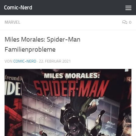
Comic-Nerd
Zum Inhalt springen
MARVEL
0
Miles Morales: Spider-Man
Familienprobleme
VON
COMIC-NERD
·
22. FEBRUAR 2021