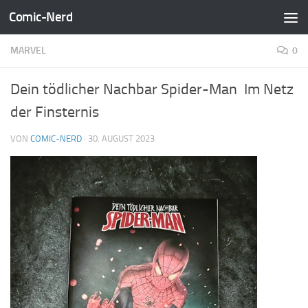
Comic-Nerd
Zum Inhalt springen
MARVEL
0
Dein tödlicher Nachbar Spider-Man Im Netz
der Finsternis
VON
COMIC-NERD
·
30. AUGUST 2023