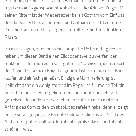
Aufmerksamkeit unseres Duos Batman und Robin. Ein ebenso
mysteriöser Gegenspieler offenbart sich, der Arkham Knight. Mit
seinen Rittern ist der Wiedersacher bereit Gotham vom Einfluss
des dunklen Ritters zu befreien und Gotham ins Licht zu führen.
Plus eine separate Story gegen einen alten Feind des dunklen
Ritters.
Ich muss sagen, man muss die komplette Reihe nicht gelesen
haben um diesen Band einen Blick oder zwei zu werfen, der
funktioniert für mich auch sehr gut ohne Vorwissen, da hier auch
die Origin des Arkham Knight abgebildet ist, kann man den Band
kaufen und einfach genießen. Einzig die Nummerierung ist
vielleicht dann ein wenig störend im Regal. Ich für meine Teil bin
wirklich toll in den Band gekommen und konnte ihn sehr gut
genießen. Besonders hervorheben möchte ich noch mal den
Anfang des Comics den ich absolut abgefeiert habe, denn er zeigt
einige voran gegangene Kämpfe Batmans, die aus der Sicht des
Arkham Knight erzählt wurden absolut große klasse und absolut
schöner Twist.