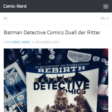
Comic-Nerd
Zum Inhalt springen
DC
0
Batman Detective Comics Duell der Ritter
VON
COMIC-NERD
·
5. NOVEMBER 2021