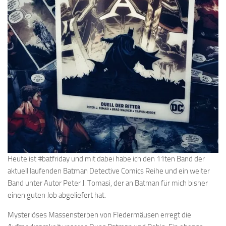
Heute ist #batfriday und mit dabei habe ich den 11ten Band der
aktuell laufenden Batman Detective Comics Reihe und ein weiter
Band unter Autor Peter J. Tomasi, der an Batman für mich bisher
einen guten Job abgeliefert hat.
Mysteriöses Massensterben von Fledermäusen erregt die