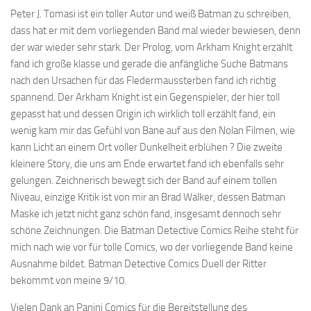
Peter J. Tomasi ist ein toller Autor und weiß Batman zu schreiben,
dass hat er mit dem vorliegenden Band mal wieder bewiesen, denn
der war wieder sehr stark. Der Prolog, vom Arkham Knight erzählt
fand ich große klasse und gerade die anfängliche Suche Batmans
nach den Ursachen für das Fledermaussterben fand ich richtig
spannend. Der Arkham Knight ist ein Gegenspieler, der hier toll
gepasst hat und dessen Origin ich wirklich toll erzählt fand, ein
wenig kam mir das Gefühl von Bane auf aus den Nolan Filmen, wie
kann Licht an einem Ort voller Dunkelheit erblühen ? Die zweite
kleinere Story, die uns am Ende erwartet fand ich ebenfalls sehr
gelungen. Zeichnerisch bewegt sich der Band auf einem tollen
Niveau, einzige Kritik ist von mir an Brad Walker, dessen Batman
Maske ich jetzt nicht ganz schön fand, insgesamt dennoch sehr
schöne Zeichnungen. Die Batman Detective Comics Reihe steht für
mich nach wie vor für tolle Comics, wo der vorliegende Band keine
Ausnahme bildet. Batman Detective Comics Duell der Ritter
bekommt von meine 9/10.
Vielen Dank an Panini Comics für die Bereitstellung des