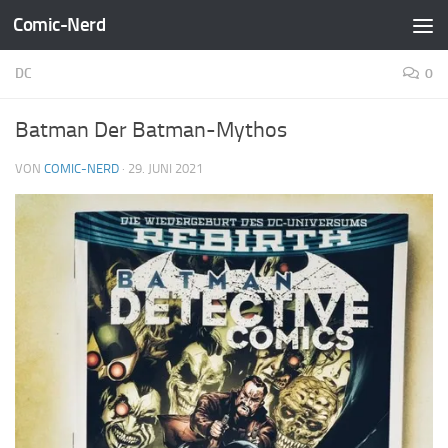
Comic-Nerd
Zum Inhalt springen
DC
0
Batman Der Batman-Mythos
VON
COMIC-NERD
·
29. JUNI 2021