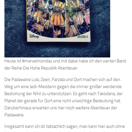
Heute ist #marvelmonday und mit dabei habe ich den vierten Band
der Reihe Die Hohe Republik Abenteuer.
Die Padawane Lula, Zeen, Farzala und Qort machen sich auf den
Weg um eine Jedi-Meisterin gegen die immer größer werdende
Bedrohung der Nihil zu unterstützen. Es geht nach Takodana, der
Planet der gerade für Qort eine nicht unwichtige Bedeutung hat.
Darüberhinaus erwarten uns hier noch weitere Abenteuer der
Padawane.
Insgesamt kann ich dir tatsächlich sagen, man kann hier auch ohne