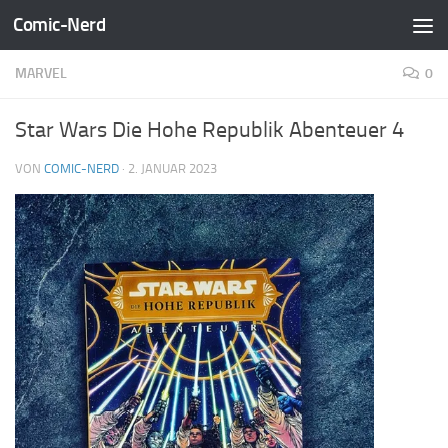
Comic-Nerd
Zum Inhalt springen
MARVEL
0
Star Wars Die Hohe Republik Abenteuer 4
VON
COMIC-NERD
·
2. JANUAR 2023