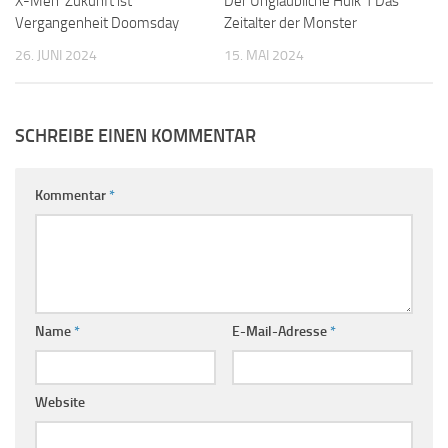
X-Men Zukunft ist
Der Unglaubliche Hulk 1 Das
Vergangenheit Doomsday
Zeitalter der Monster
26. JUNI 2024
15. MAI 2024
SCHREIBE EINEN KOMMENTAR
Kommentar
*
Name
*
E-Mail-Adresse
*
Website