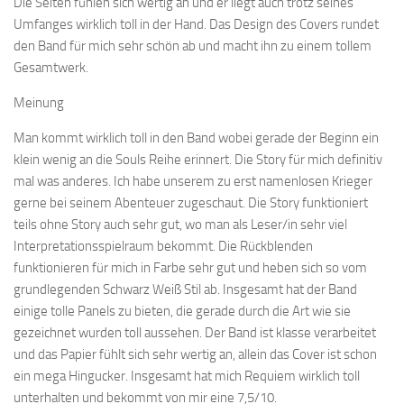
Die Seiten fühlen sich wertig an und er liegt auch trotz seines
Umfanges wirklich toll in der Hand. Das Design des Covers rundet
den Band für mich sehr schön ab und macht ihn zu einem tollem
Gesamtwerk.
Meinung
Man kommt wirklich toll in den Band wobei gerade der Beginn ein
klein wenig an die Souls Reihe erinnert. Die Story für mich definitiv
mal was anderes. Ich habe unserem zu erst namenlosen Krieger
gerne bei seinem Abenteuer zugeschaut. Die Story funktioniert
teils ohne Story auch sehr gut, wo man als Leser/in sehr viel
Interpretationsspielraum bekommt. Die Rückblenden
funktionieren für mich in Farbe sehr gut und heben sich so vom
grundlegenden Schwarz Weiß Stil ab. Insgesamt hat der Band
einige tolle Panels zu bieten, die gerade durch die Art wie sie
gezeichnet wurden toll aussehen. Der Band ist klasse verarbeitet
und das Papier fühlt sich sehr wertig an, allein das Cover ist schon
ein mega Hingucker. Insgesamt hat mich Requiem wirklich toll
unterhalten und bekommt von mir eine 7,5/10.