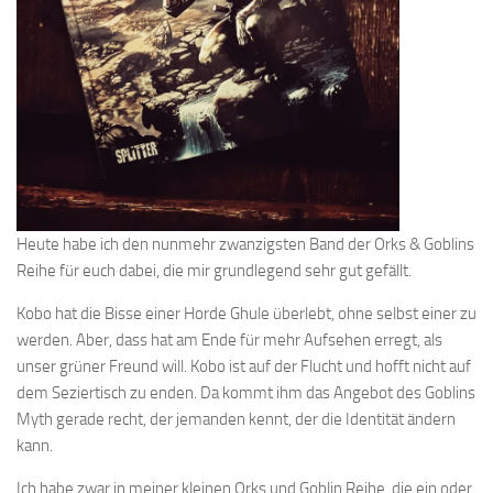
Heute habe ich den nunmehr zwanzigsten Band der Orks & Goblins
Reihe für euch dabei, die mir grundlegend sehr gut gefällt.
Kobo hat die Bisse einer Horde Ghule überlebt, ohne selbst einer zu
werden. Aber, dass hat am Ende für mehr Aufsehen erregt, als
unser grüner Freund will. Kobo ist auf der Flucht und hofft nicht auf
dem Seziertisch zu enden. Da kommt ihm das Angebot des Goblins
Myth gerade recht, der jemanden kennt, der die Identität ändern
kann.
Ich habe zwar in meiner kleinen Orks und Goblin Reihe, die ein oder