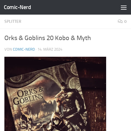
Comic-Nerd
Zum Inhalt springen
SPLITTER
0
Orks & Goblins 20 Kobo & Myth
VON
COMIC-NERD
·
14. MÄRZ 2024