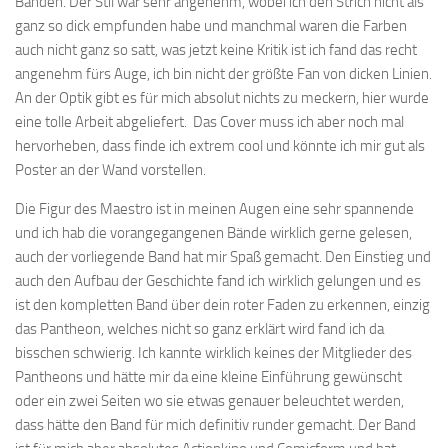
Bänden. Der Stil war sehr angenehm, wobei ich den Strich nicht als
ganz so dick empfunden habe und manchmal waren die Farben
auch nicht ganz so satt, was jetzt keine Kritik ist ich fand das recht
angenehm fürs Auge, ich bin nicht der größte Fan von dicken Linien.
An der Optik gibt es für mich absolut nichts zu meckern, hier wurde
eine tolle Arbeit abgeliefert. Das Cover muss ich aber noch mal
hervorheben, dass finde ich extrem cool und könnte ich mir gut als
Poster an der Wand vorstellen.
Die Figur des Maestro ist in meinen Augen eine sehr spannende
und ich hab die vorangegangenen Bände wirklich gerne gelesen,
auch der vorliegende Band hat mir Spaß gemacht. Den Einstieg und
auch den Aufbau der Geschichte fand ich wirklich gelungen und es
ist den kompletten Band über dein roter Faden zu erkennen, einzig
das Pantheon, welches nicht so ganz erklärt wird fand ich da
bisschen schwierig. Ich kannte wirklich keines der Mitglieder des
Pantheons und hätte mir da eine kleine Einführung gewünscht
oder ein zwei Seiten wo sie etwas genauer beleuchtet werden,
dass hätte den Band für mich definitiv runder gemacht. Der Band