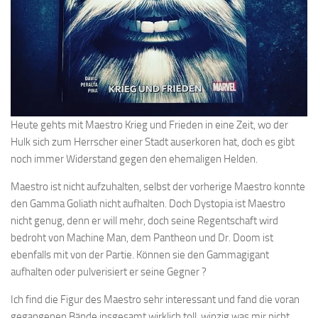
Heute gehts mit Maestro Krieg und Frieden in eine Zeit, wo der
Hulk sich zum Herrscher einer Stadt auserkoren hat, doch es gibt
noch immer Widerstand gegen den ehemaligen Helden.
Maestro ist nicht aufzuhalten, selbst der vorherige Maestro konnte
den Gamma Goliath nicht aufhalten. Doch Dystopia ist Maestro
nicht genug, denn er will mehr, doch seine Regentschaft wird
bedroht von Machine Man, dem Pantheon und Dr. Doom ist
ebenfalls mit von der Partie. Können sie den Gammagigant
aufhalten oder pulverisiert er seine Gegner ?
Ich find die Figur des Maestro sehr interessant und fand die voran
gegangenen Bände insgesamt wirklich toll, winzig was mir nicht