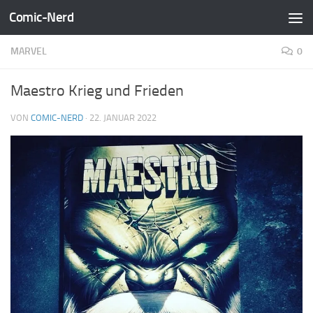
Comic-Nerd
Zum Inhalt springen
MARVEL
0
Maestro Krieg und Frieden
VON
COMIC-NERD
·
22. JANUAR 2022