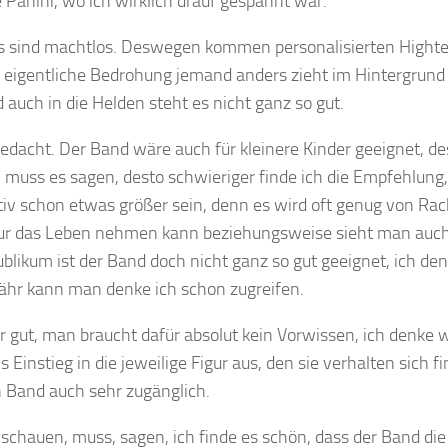
Panini, wo ich wirklich drauf gespannt war.
rs sind machtlos. Deswegen kommen personalisierten Hight
 eigentliche Bedrohung jemand anders zieht im Hintergrund 
 auch in die Helden steht es nicht ganz so gut.
gedacht. Der Band wäre auch für kleinere Kinder geeignet, de
 muss es sagen, desto schwieriger finde ich die Empfehlung,
nitiv schon etwas größer sein, denn es wird oft genug von Ra
gur das Leben nehmen kann beziehungsweise sieht man auc
Publikum ist der Band doch nicht ganz so gut geeignet, ich de
fähr kann man denke ich schon zugreifen.
hr gut, man braucht dafür absolut kein Vorwissen, ich denke
 Einstieg in die jeweilige Figur aus, den sie verhalten sich fi
 Band auch sehr zugänglich.
chauen, muss, sagen, ich finde es schön, dass der Band die