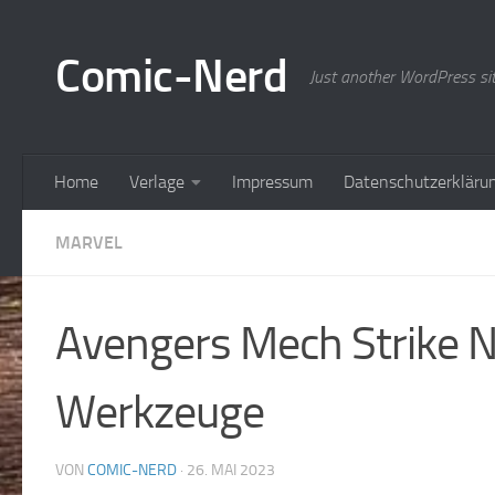
Zum Inhalt springen
Comic-Nerd
Just another WordPress si
Home
Verlage
Impressum
Datenschutzerkläru
MARVEL
Avengers Mech Strike 
Werkzeuge
VON
COMIC-NERD
·
26. MAI 2023