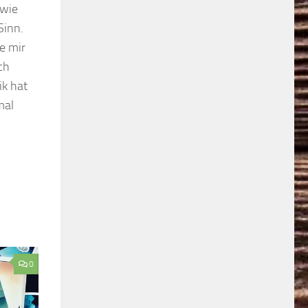
 wie
Sinn.
e mir
ch
ik hat
mal
0