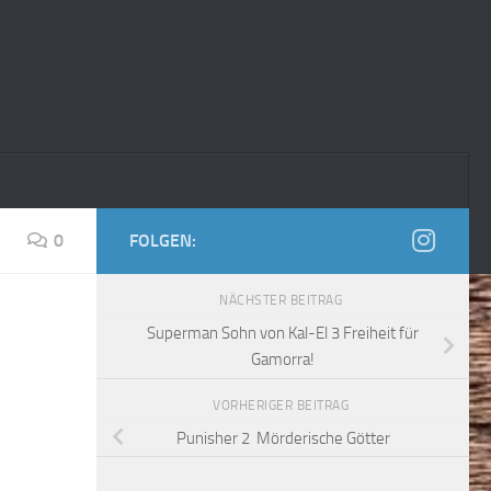
0
FOLGEN:
NÄCHSTER BEITRAG
Superman Sohn von Kal-El 3 Freiheit für
Gamorra!
VORHERIGER BEITRAG
Punisher 2 Mörderische Götter