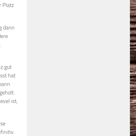
 Platz
ng dann
dere
t
.
z gut
sst hat
 kann
geholt.
evel ist,
ese
initiv