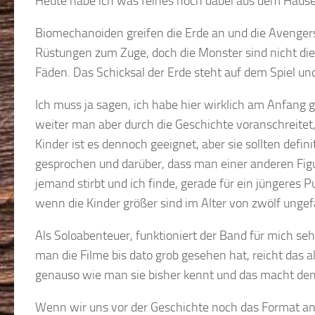
Heute habe ich was feines noch dabei aus dem Hause 
Biomechanoiden greifen die Erde an und die Avenge
Rüstungen zum Zuge, doch die Monster sind nicht die
Fäden. Das Schicksal der Erde steht auf dem Spiel und
Ich muss ja sagen, ich habe hier wirklich am Anfang 
weiter man aber durch die Geschichte voranschreitet,
Kinder ist es dennoch geeignet, aber sie sollten defi
gesprochen und darüber, dass man einer anderen Fi
jemand stirbt und ich finde, gerade für ein jüngeres 
wenn die Kinder größer sind im Alter von zwölf unge
Als Soloabenteuer, funktioniert der Band für mich se
man die Filme bis dato grob gesehen hat, reicht das als
genauso wie man sie bisher kennt und das macht den
Wenn wir uns vor der Geschichte noch das Format ans