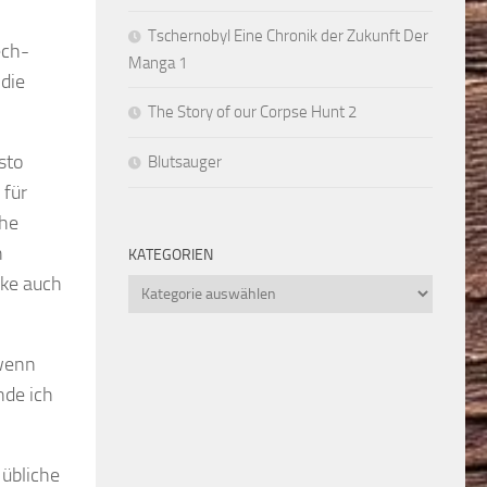
Tschernobyl Eine Chronik der Zukunft Der
ech-
Manga 1
die
The Story of our Corpse Hunt 2
sto
Blutsauger
 für
che
h
KATEGORIEN
nke auch
Kategorien
 wenn
nde ich
 übliche