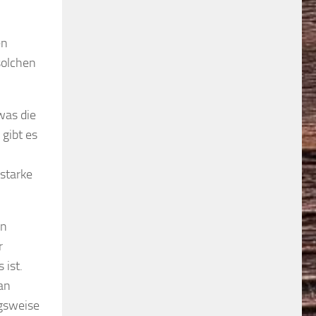
en
solchen
was die
 gibt es
 starke
on
r
 ist.
man
ngsweise