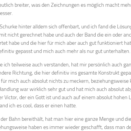
deutlich breiter, was den Zeichnungen es möglich macht mehr
besser.
Schurke hinter alldem sich offenbart, und ich fand die Lösu
mit nicht gerechnet habe und auch der Band die ein oder an
artet habe und die hier für mich aber auch gut funktioniert ha
efinitiv gepasst und mich auch mehr als nur gut unterhalten
 ich teilweise auch verstanden, hat mir persönlich auch gan
ere Richtung, die hier definitiv ins gesamte Konstrukt gepa
ibt für mich auch absolut nichts zu meckern, beziehungsweise
Handlung war wirklich sehr gut und hat mich auch absolut ab
ter Victor, der ein Gott ist und auch auf einem absolut hohen L
and ich es cool, dass er einen hatte.
er Bahn bereithält, hat man hier eine ganze Menge und di
iehungsweise haben es immer wieder geschafft, dass man def