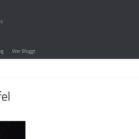
te
ng
Wer Bloggt
el