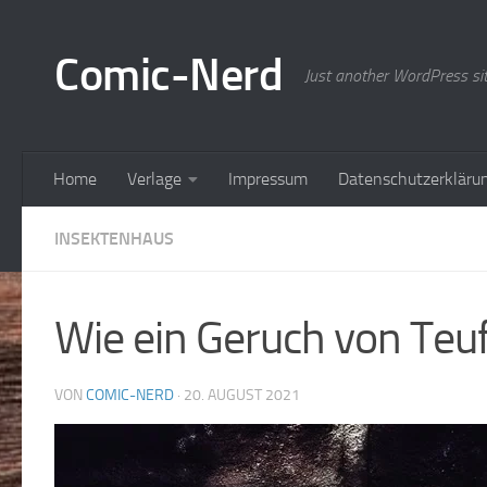
Zum Inhalt springen
Comic-Nerd
Just another WordPress si
Home
Verlage
Impressum
Datenschutzerkläru
INSEKTENHAUS
Wie ein Geruch von Teuf
VON
COMIC-NERD
·
20. AUGUST 2021