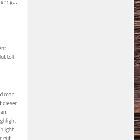
sehr gut
ent
ut toll
und man
t dieser
ren,
ghlight
hlight.
r gut