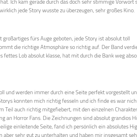
 hat. Ich kam gerade durch das doch sehr stimmige Vorwort 
wirklich jede Story wusste zu überzeugen, sehr großes Kino.
großartiges fürs Auge geboten, jede Story ist absolut toll
ommt die richtige Atmosphäre so richtig auf. Der Band verdi
s fettes Lob absolut klasse, hat mit durch die Bank weg absol
toll und werden immer durch eine Seite perfekt vorgestellt 
Storys konnten mich richtig fesseln und ich finde es war nich
m Teil auch richtig mitgefiebert, mit den einzelnen Charakte
ng an Horror Fans. Die Zeichnungen sind absolut grandios Hi
lige einleitende Seite, fand ich persönlich ein absolutes Hig
en aber sehr gut zu unterhalten und haben mir insgesamt seh