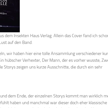
aus dem Insekten Haus Verlag. Allein das Cover fand ich sch
 Lust auf den Band.
deln, wir haben hier eine tolle Ansammlung verschiedener ku
 Ein hübscher Verhexter, Der Mann, der es vorher wusste, Zw
 Storys zeigen uns kurze Ausschnitte, die durch ein sehr
n und dem Ende, der einzelnen Storys kommt man wirklich m
ngefühlt haben und manchmal war dieser doch eher klassische