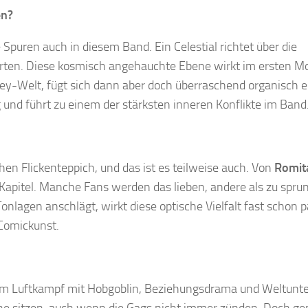
en?
 Spuren auch in diesem Band. Ein Celestial richtet über die
rten. Diese kosmisch angehauchte Ebene wirkt im ersten 
ey-Welt, fügt sich dann aber doch überraschend organisch e
g und führt zu einem der stärksten inneren Konflikte im Band
chen Flickenteppich, und das ist es teilweise auch. Von
Romit
u Kapitel. Manche Fans werden das lieben, andere als zu spru
nlagen anschlägt, wirkt diese optische Vielfalt fast schon 
 Comickunst.
inem Luftkampf mit Hobgoblin, Beziehungsdrama und Weltunt