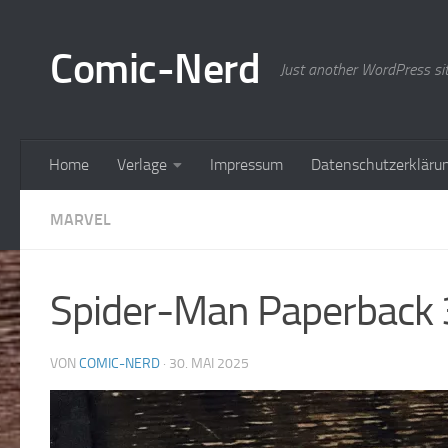
Zum Inhalt springen
Comic-Nerd
Just another WordPress si
Home
Verlage
Impressum
Datenschutzerkläru
MARVEL
Spider-Man Paperback 3
VON
COMIC-NERD
·
30. MAI 2025