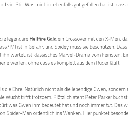
viel Stil. Was mir hier ebenfalls gut gefallen hat ist, dass 
 die legendäre
Hellfire Gala
ein Crossover mit den X-Men, da
ass? MJ ist in Gefahr, und Spidey muss sie beschützen. Dass
 ihn wartet, ist klassisches Marvel-Drama vom Feinsten. E
nerie werfen, ohne dass es komplett aus dem Ruder läuft.
ls die Ehre. Natürlich nicht als die lebendige Gwen, sondern 
le Wucht trifft trotzdem. Plötzlich steht Peter Parker buchst
pürt was Gwen ihm bedeutet hat und noch immer tut. Das w
von Spider-Man ordentlich ins Wanken. Hier punktet besond