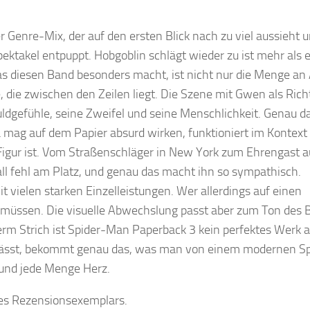
r Genre-Mix, der auf den ersten Blick nach zu viel aussieht u
ktakel entpuppt. Hobgoblin schlägt wieder zu ist mehr als e
 diesen Band besonders macht, ist nicht nur die Menge an 
, die zwischen den Zeilen liegt. Die Szene mit Gwen als Richt
huldgefühle, seine Zweifel und seine Menschlichkeit. Genau d
mag auf dem Papier absurd wirken, funktioniert im Kontext
s Figur ist. Vom Straßenschläger in New York zum Ehrengast a
l fehl am Platz, und genau das macht ihn so sympathisch.
it vielen starken Einzelleistungen. Wer allerdings auf einen
n müssen. Die visuelle Abwechslung passt aber zum Ton des
rm Strich ist Spider-Man Paperback 3 kein perfektes Werk a
nlässt, bekommt genau das, was man von einem modernen Sp
 und jede Menge Herz.
 des Rezensionsexemplars.