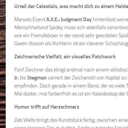
Urteil der Celestials, was macht dich zu einem Held
Marvels Event
A.X.E.: Judgment Day
hinterlässt seine
Menschheitund Spidey muss sich ebenfalls verantwo
wie ein Fremdkörper in der sonst sehr geerdeten Spid
Gwen-Illusion als Richterin ist ein cleverer Schachzu
Zeichnerische Vielfalt, ein visuelles Patchwork
Fünf Zeichner das klingt erstmal nach einem stilistis
Jr.
bis
Stegman
variiert der Zeichenstil von Kapitel z
empfinden. Doch gerade in einem Band, der so viele To
Mal düster, mal farbenfroh es ist ein Kaleidoskop der
Humor trifft auf Herzschmerz
Zeb Wells bringt das Kunststück fertig, zwischen e