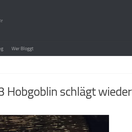
te
ng
Wer Bloggt
 Hobgoblin schlägt wieder