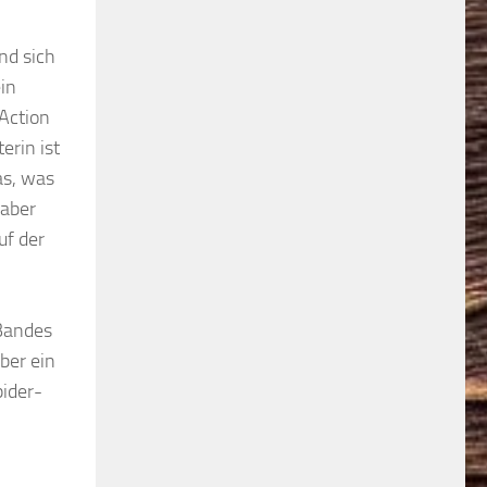
nd sich
in
Action
erin ist
as, was
 aber
uf der
 Bandes
ber ein
ider-