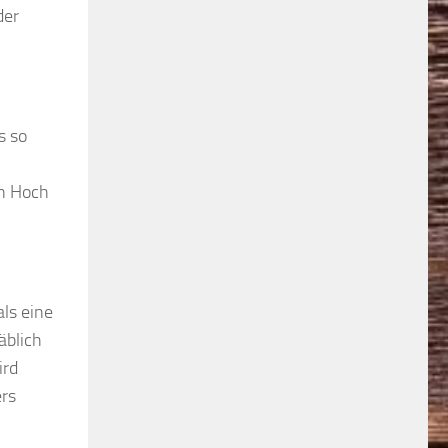
der
s so
in Hoch
als eine
äblich
ird
ers