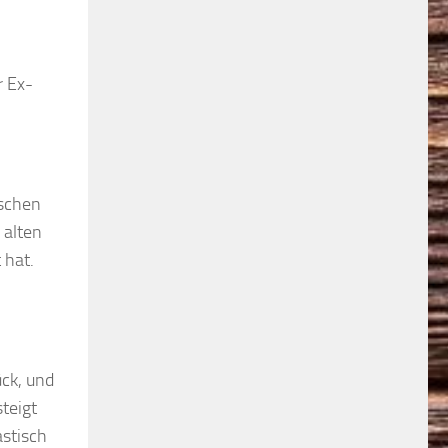
r Ex-
sschen
 alten
 hat.
ück, und
teigt
astisch