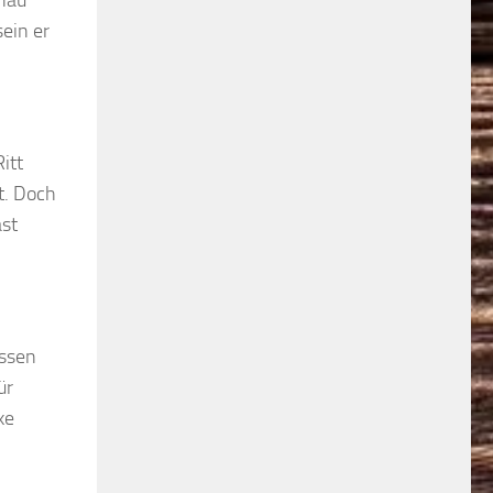
enau
sein er
itt
t. Doch
ast
issen
ür
ke