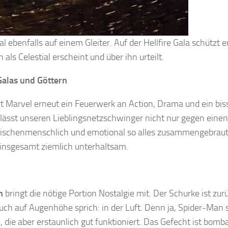
 ebenfalls auf einem Gleiter. Auf der Hellfire Gala schützt e
ls Celestial erscheint und über ihn urteilt.
Galas und Göttern
rt Marvel erneut ein Feuerwerk an Action, Drama und ein bi
 lässt unseren Lieblingsnetzschwinger nicht nur gegen einen
wischenmenschlich und emotional so alles zusammengebraut
 insgesamt ziemlich unterhaltsam.
n
bringt die nötige Portion Nostalgie mit. Der Schurke ist zur
auch auf Augenhöhe sprich: in der Luft. Denn ja, Spider-Man s
e, die aber erstaunlich gut funktioniert. Das Gefecht ist bomb