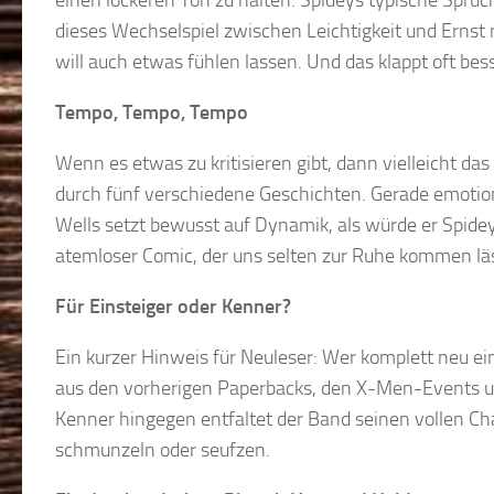
einen lockeren Ton zu halten. Spideys typische Sprü
dieses Wechselspiel zwischen Leichtigkeit und Ernst m
will auch etwas fühlen lassen. Und das klappt oft be
Tempo, Tempo, Tempo
Wenn es etwas zu kritisieren gibt, dann vielleicht da
durch fünf verschiedene Geschichten. Gerade emot
Wells setzt bewusst auf Dynamik, als würde er Spidey 
atemloser Comic, der uns selten zur Ruhe kommen läs
Für Einsteiger oder Kenner?
Ein kurzer Hinweis für Neuleser: Wer komplett neu ei
aus den vorherigen Paperbacks, den X-Men-Events und
Kenner hingegen entfaltet der Band seinen vollen Cha
schmunzeln oder seufzen.