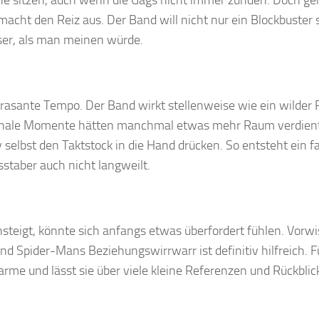
che sitzen, auch wenn die Gags nicht immer zünden. Doch g
acht den Reiz aus. Der Band will nicht nur ein Blockbuster 
sser, als man meinen würde.
s rasante Tempo. Der Band wirkt stellenweise wie ein wilder R
ionale Momente hätten manchmal etwas mehr Raum verdien
selbst den Taktstock in die Hand drücken. So entsteht ein f
staber auch nicht langweilt.
nsteigt, könnte sich anfangs etwas überfordert fühlen. Vorw
 Spider-Mans Beziehungswirrwarr ist definitiv hilfreich. F
rme und lässt sie über viele kleine Referenzen und Rückblic