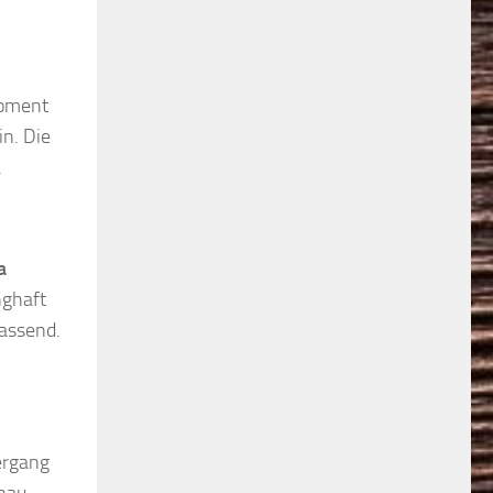
Moment
in. Die
.
a
nghaft
passend.
ergang