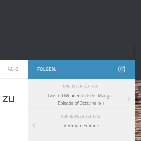
0
FOLGEN:
NÄCHSTER BEITRAG
 zu
Twisted Wonderland: Der Manga –
Episode of Octavinelle 1
VORHERIGER BEITRAG
Vertraute Fremde