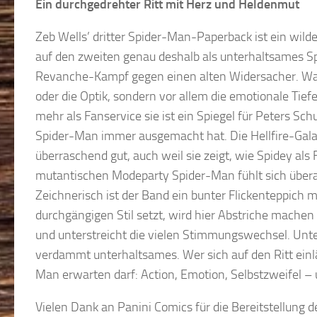
Ein durchgedrehter Ritt mit Herz und Heldenmut
Zeb Wells’ dritter Spider-Man-Paperback ist ein wilde
auf den zweiten genau deshalb als unterhaltsames Spe
Revanche-Kampf gegen einen alten Widersacher. Was
oder die Optik, sondern vor allem die emotionale Tiefe
mehr als Fanservice sie ist ein Spiegel für Peters Sc
Spider-Man immer ausgemacht hat. Die Hellfire-Gala 
überraschend gut, auch weil sie zeigt, wie Spidey al
mutantischen Modeparty Spider-Man fühlt sich überal
Zeichnerisch ist der Band ein bunter Flickenteppich m
durchgängigen Stil setzt, wird hier Abstriche mache
und unterstreicht die vielen Stimmungswechsel. Unte
verdammt unterhaltsames. Wer sich auf den Ritt ei
Man erwarten darf: Action, Emotion, Selbstzweifel –
Vielen Dank an Panini Comics für die Bereitstellung