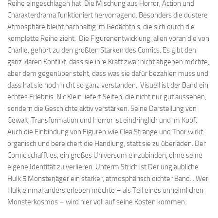
Reihe eingeschlagen hat. Die Mischung aus Horror, Action und
Charakterdrama funktioniert hervorragend. Besonders die düstere
Atmosphäre bleibt nachhaltig im Gedächtnis, die sich durch die
komplette Reihe zieht. Die Figurenentwicklung, allen voran die von
Charlie, gehört zu den größten Stärken des Comics. Es gibt den
ganz klaren Konflikt, dass sie ihre Kraft zwar nicht abgeben möchte,
aber dem gegenüber steht, dass was sie dafür bezahlen muss und
dass hat sie noch nicht so ganz verstanden. Visuell ist der Band ein
echtes Erlebnis. Nic Klein liefert Seiten, die nicht nur gut aussehen,
sondern die Geschichte aktiv verstärken. Seine Darstellung von
Gewalt, Transformation und Horror ist eindringlich und im Kopf.
Auch die Einbindung von Figuren wie Clea Strange und Thor wirkt
organisch und bereichert die Handlung, statt sie zu überladen. Der
Comic schafft es, ein großes Universum einzubinden, ohne seine
eigene Identität zu verlieren. Unterm Strich ist Der unglaubliche
Hulk 5 Monsterjäger ein starker, atmosphärisch dichter Band. . Wer
Hulk einmal anders erleben möchte – als Teil eines unheimlichen
Monsterkosmos – wird hier voll auf seine Kosten kommen.