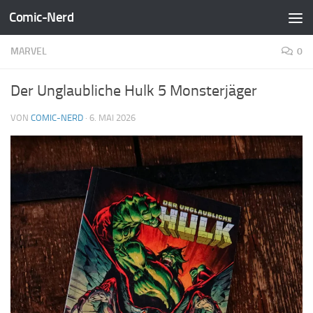
Comic-Nerd
Zum Inhalt springen
MARVEL
0
Der Unglaubliche Hulk 5 Monsterjäger
VON
COMIC-NERD
·
6. MAI 2026