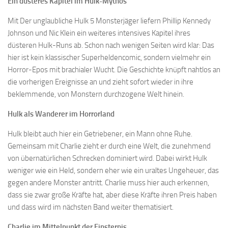
Ein düsteres Kapitel im Hulk-Mythos
Mit Der unglaubliche Hulk 5 Monsterjäger liefern Phillip Kennedy
Johnson und Nic Klein ein weiteres intensives Kapitel ihres
düsteren Hulk-Runs ab. Schon nach wenigen Seiten wird klar: Das
hier ist kein klassischer Superheldencomic, sondern vielmehr ein
Horror-Epos mit brachialer Wucht. Die Geschichte knüpft nahtlos an
die vorherigen Ereignisse an und zieht sofort wieder in ihre
beklemmende, von Monstern durchzogene Welt hinein.
Hulk als Wanderer im Horrorland
Hulk bleibt auch hier ein Getriebener, ein Mann ohne Ruhe.
Gemeinsam mit Charlie zieht er durch eine Welt, die zunehmend
von übernatürlichen Schrecken dominiert wird. Dabei wirkt Hulk
weniger wie ein Held, sondern eher wie ein uraltes Ungeheuer, das
gegen andere Monster antritt. Charlie muss hier auch erkennen,
dass sie zwar große Kräfte hat, aber diese Kräfte ihren Preis haben
und dass wird im nächsten Band weiter thematisiert.
Charlie im Mittelpunkt der Finsternis