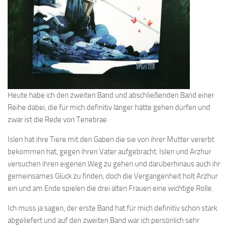
Heute habe ich den zweiten Band und abschließenden Band einer
Reihe dabei, die für mich definitiv länger hätte gehen dürfen und
zwar ist die Rede von Tenebrae.
Islen hat ihre Tiere mit den Gaben die sie von ihrer Mutter vererbt
bekommen hat, gegen ihren Vater aufgebracht. Islen und Arzhur
versuchen ihren eigenen Weg zu gehen und darüberhinaus auch ihr
gemeinsames Glück zu finden, doch die Vergangenheit holt Arzhur
ein und am Ende spielen die drei alten Frauen eine wichtige Rolle.
Ich muss ja sagen, der erste Band hat für mich definitiv schon stark
abgeliefert und auf den zweiten Band war ich persönlich sehr