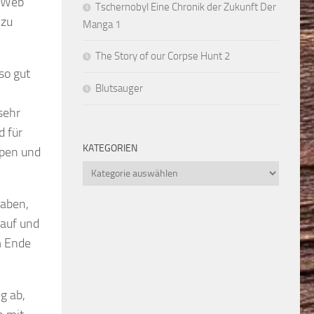
e Web
Tschernobyl Eine Chronik der Zukunft Der
 zu
Manga 1
The Story of our Corpse Hunt 2
so gut
Blutsauger
sehr
d für
KATEGORIEN
ppen und
Kategorien
haben,
 auf und
m Ende
g ab,