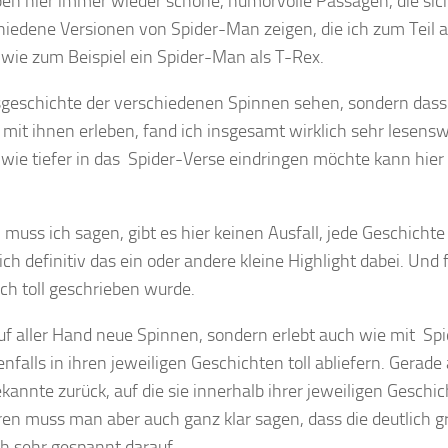
haben hier immer wieder schöne, humorvolle Passagen, die sic
iedene Versionen von Spider-Man zeigen, die ich zum Teil a
 wie zum Beispiel ein Spider-Man als T-Rex.
ngsgeschichte der verschiedenen Spinnen sehen, sondern dass
mit ihnen erleben, fand ich insgesamt wirklich sehr lesens
, wie tiefer in das Spider-Verse eindringen möchte kann hie
uss ich sagen, gibt es hier keinen Ausfall, jede Geschicht
ch definitiv das ein oder andere kleine Highlight dabei. Und 
ich toll geschrieben wurde.
uf aller Hand neue Spinnen, sondern erlebt auch wie mit Spi
falls in ihren jeweiligen Geschichten toll abliefern. Gerade
annte zurück, auf die sie innerhalb ihrer jeweiligen Geschic
ren muss man aber auch ganz klar sagen, dass die deutlich g
ch sehr gespannt darauf.