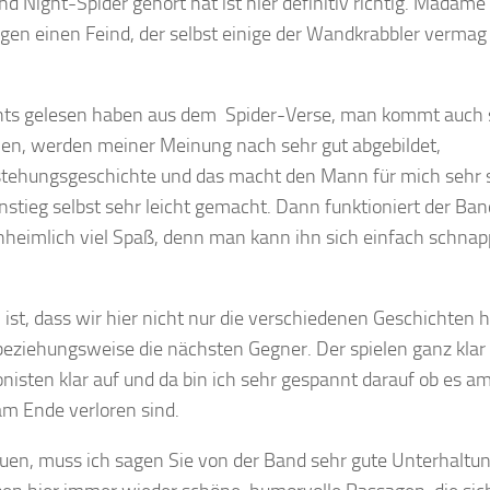
 Night-Spider gehört hat ist hier definitiv richtig. Madam
en einen Feind, der selbst einige der Wandkrabbler vermag
hts gelesen haben aus dem Spider-Verse, man kommt auch 
men, werden meiner Meinung nach sehr gut abgebildet,
tstehungsgeschichte und das macht den Mann für mich sehr 
instieg selbst sehr leicht gemacht. Dann funktioniert der Ban
nheimlich viel Spaß, denn man kann ihn sich einfach schna
 ist, dass wir hier nicht nur die verschiedenen Geschichten 
ziehungsweise die nächsten Gegner. Der spielen ganz klar
gonisten klar auf und da bin ich sehr gespannt darauf ob es a
 am Ende verloren sind.
n, muss ich sagen Sie von der Band sehr gute Unterhaltun