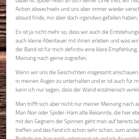
dabei ist Spider-Man an sich seiner Linie treu, wir 
Action abwechseln und uns aber immer wieder versch
absurd finde, mir aber doch irgendwo gefallen haben,
Es ist ja nicht mehr so, dass wir auch die Entstehu
auch kleine Abenteuer mit ihnen erleben und was wir 
der Band ist für mich definitiv eine klare Empfehlung
Meinung nach gerne zugreifen.
Wenn wir uns die Geschichten insgesamt anschauen, m
in meinen Augen zu unterhalten und er ist auch für mi
kann ich nur sagen, dass der Wand erzählerisch wirkl
Man trifft sich aber nicht nur meiner Meinung nach a
Man Noir oder Spider-Ham alte Bekannte, die hier eben
mit den Gegnern der Spinnen geht man auf bereits bek
treffen und das fand ich schon sehr schön, zum ande
Bedrohung, hier noch unbekannt ist und ich da wirkli