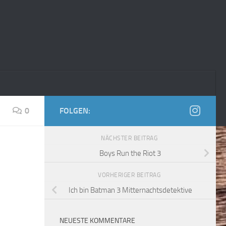
0
FOLGEN:
NÄCHSTER BEITRAG
Boys Run the Riot 3
VORHERIGER BEITRAG
Ich bin Batman 3 Mitternachtsdetektive
NEUESTE KOMMENTARE