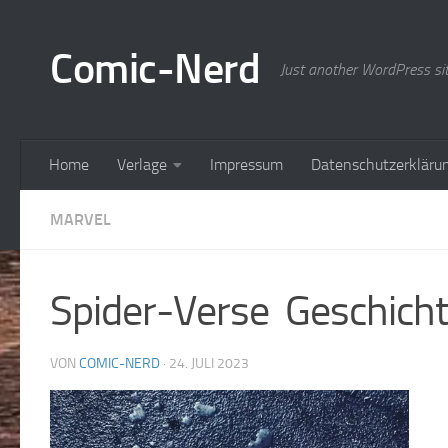
Zum Inhalt springen
Comic-Nerd
Just another WordPress si
Home
Verlage
Impressum
Datenschutzerkläru
MARVEL
Spider-Verse Geschich
VON
COMIC-NERD
·
24. JULI 2023