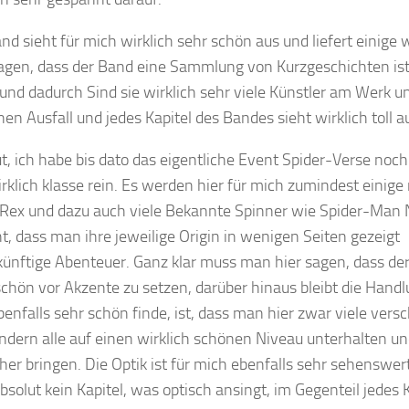
d sieht für mich wirklich sehr schön aus und liefert einige w
 sagen, dass der Band eine Sammlung von Kurzgeschichten is
und dadurch Sind sie wirklich sehr viele Künstler am Werk un
n Ausfall und jedes Kapitel des Bandes sieht wirklich toll a
ut, ich habe bis dato das eigentliche Event Spider-Verse noch
klich klasse rein. Es werden hier für mich zumindest einige
Rex und dazu auch viele Bekannte Spinner wie Spider-Man N
, dass man ihre jeweilige Origin in wenigen Seiten gezeigt
künftige Abenteuer. Ganz klar muss man hier sagen, dass de
 schön vor Akzente zu setzen, darüber hinaus bleibt die Hand
benfalls sehr schön finde, ist, dass man hier zwar viele vers
 sondern alle auf einen wirklich schönen Niveau unterhalten u
r bringen. Die Optik ist für mich ebenfalls sehr sehenswert
bsolut kein Kapitel, was optisch ansingt, im Gegenteil jedes 