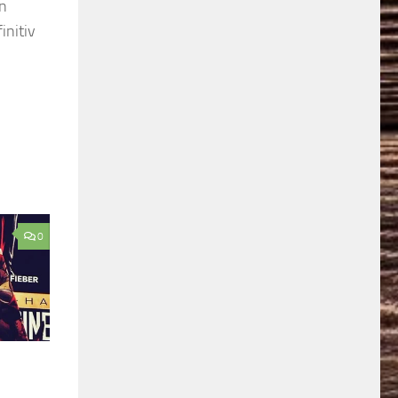
an
initiv
0