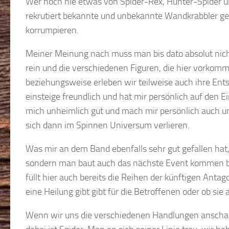
Wer noch nie etwas von Spider-Rex, Hunter-Spider und
rekrutiert bekannte und unbekannte Wandkrabbler geg
korrumpieren.
Meiner Meinung nach muss man bis dato absolut nic
rein und die verschiedenen Figuren, die hier vorkom
beziehungsweise erleben wir teilweise auch ihre En
einsteige freundlich und hat mir persönlich auf den E
mich unheimlich gut und mach mir persönlich auch u
sich dann im Spinnen Universum verlieren.
Was mir an dem Band ebenfalls sehr gut gefallen hat,
sondern man baut auch das nächste Event kommen be
füllt hier auch bereits die Reihen der künftigen Anta
eine Heilung gibt gibt für die Betroffenen oder ob sie
Wenn wir uns die verschiedenen Handlungen anschaue