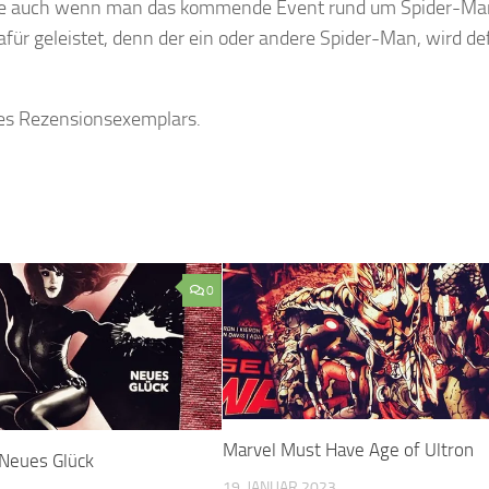
Gerade auch wenn man das kommende Event rund um Spider-M
afür geleistet, denn der ein oder andere Spider-Man, wird def
 des Rezensionsexemplars.
0
Marvel Must Have Age of Ultron
Neues Glück
19. JANUAR 2023