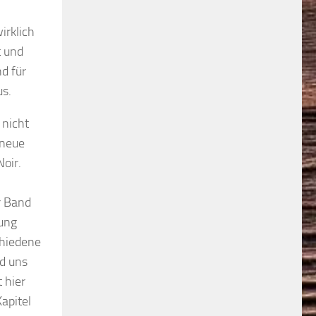
irklich
t und
d für
us.
 nicht
 neue
oir.
r Band
lung
chiedene
nd uns
 hier
Kapitel