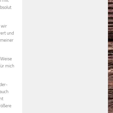
h mit
bsolut
 wir
wert und
r meiner
e Weise
für mich
der-
 auch
ht
rößere