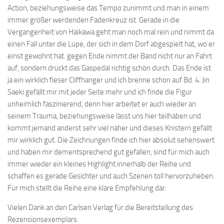
Action, beziehungsweise das Tempo zunimmt und man in einem
immer größer werdenden Fadenkreuz ist. Gerade in die
Vergangenheit von Haikawa geht man noch mal rein und nimmt da
einen Fall unter die Lupe, der sich in dem Dorf abgespielt hat, wo er
einst gewohnt hat. gegen Ende nimmt der Band nicht nur an Fahrt
auf, sondern drückt das Gaspedal richtig schön durch. Das Ende ist
ja ein wirklich fieser Cliffhanger und ich brenne schon auf Bd. 4. Jin
Saeki gefällt mir mit jeder Seite mehr und ich finde die Figur
unheimlich faszinierend, denn hier arbeitet er auch wieder an
seinem Trauma, beziehungsweise lässt uns hier teilhaben und
kommt jemand anderst sehr viel näher und dieses Knistern gefällt
mir wirklich gut. Die Zeichnungen finde ich hier absolut sehenswert
und haben mir dementsprechend gut gefallen, sind für mich auch
immer wieder ein kleines Highlight innerhalb der Reihe und
schaffen es gerade Gesichter und auch Szenen toll hervorzuheben.
Für mich stellt die Reihe eine klare Empfehlung dar.
Vielen Dank an den Carlsen Verlag für die Bereitstellung des
Rezensionsexemplars.