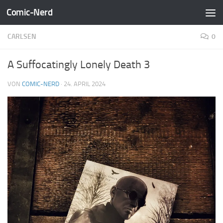
Comic-Nerd
Zum Inhalt springen
CARLSEN
0
A Suffocatingly Lonely Death 3
VON
COMIC-NERD
·
24. APRIL 2024