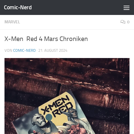
Comic-Nerd
Zum Inhalt springen
MARVEL
0
X-Men Red 4 Mars Chroniken
VON
COMIC-NERD
·
21. AUGUST 2024