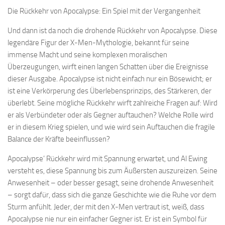
Die Rückkehr von Apocalypse: Ein Spiel mit der Vergangenheit
Und dann ist da noch die drohende Rückkehr von Apocalypse. Diese
legendäre Figur der X-Men-Mythologie, bekannt für seine
immense Macht und seine komplexen moralischen
Überzeugungen, wirft einen langen Schatten über die Ereignisse
dieser Ausgabe. Apocalypse ist nicht einfach nur ein Bösewicht; er
ist eine Verkörperung des Überlebensprinzips, des Stärkeren, der
überlebt. Seine mögliche Rückkehr wirft zahlreiche Fragen auf: Wird
er als Verbündeter oder als Gegner auftauchen? Welche Rolle wird
er in diesem Krieg spielen, und wie wird sein Auftauchen die fragile
Balance der Kräfte beeinflussen?
Apocalypse’ Rückkehr wird mit Spannung erwartet, und Al Ewing
versteht es, diese Spannung bis zum Äußersten auszureizen. Seine
Anwesenheit – oder besser gesagt, seine drohende Anwesenheit
– sorgt dafür, dass sich die ganze Geschichte wie die Ruhe vor dem
Sturm anfühlt. Jeder, der mit den X-Men vertraut ist, weiß, dass
Apocalypse nie nur ein einfacher Gegner ist. Er ist ein Symbol für