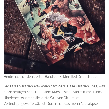
Heute habe ich den vierten Band der X-Men Red für euch dabei.
Genesis erklärt den Arakkoden nach der Hellfire Gala den Krieg, was
einen heftigen Konflikt auf dem Mars auslöst. Storm kämpft ums
Überleben, während die letzte Saat von Okkara als
Verteidigungswaffe wächst. Doch reicht das, wenn Apocalypse