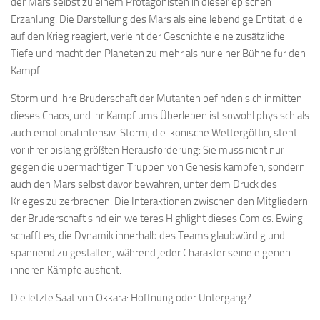
der Mars selbst zu einem Protagonisten in dieser epischen
Erzählung. Die Darstellung des Mars als eine lebendige Entität, die
auf den Krieg reagiert, verleiht der Geschichte eine zusätzliche
Tiefe und macht den Planeten zu mehr als nur einer Bühne für den
Kampf.
Storm und ihre Bruderschaft der Mutanten befinden sich inmitten
dieses Chaos, und ihr Kampf ums Überleben ist sowohl physisch als
auch emotional intensiv. Storm, die ikonische Wettergöttin, steht
vor ihrer bislang größten Herausforderung: Sie muss nicht nur
gegen die übermächtigen Truppen von Genesis kämpfen, sondern
auch den Mars selbst davor bewahren, unter dem Druck des
Krieges zu zerbrechen. Die Interaktionen zwischen den Mitgliedern
der Bruderschaft sind ein weiteres Highlight dieses Comics. Ewing
schafft es, die Dynamik innerhalb des Teams glaubwürdig und
spannend zu gestalten, während jeder Charakter seine eigenen
inneren Kämpfe ausficht.
Die letzte Saat von Okkara: Hoffnung oder Untergang?