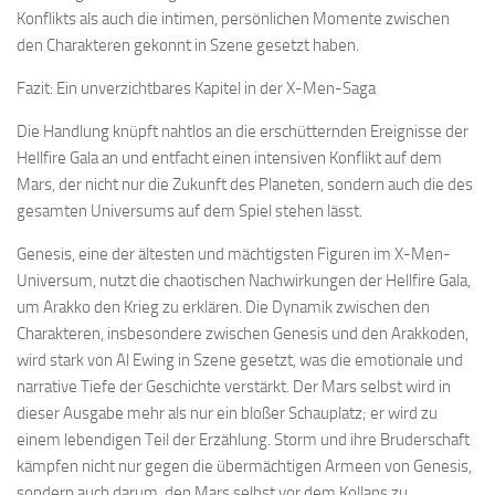
Konflikts als auch die intimen, persönlichen Momente zwischen
den Charakteren gekonnt in Szene gesetzt haben.
Fazit: Ein unverzichtbares Kapitel in der X-Men-Saga
Die Handlung knüpft nahtlos an die erschütternden Ereignisse der
Hellfire Gala an und entfacht einen intensiven Konflikt auf dem
Mars, der nicht nur die Zukunft des Planeten, sondern auch die des
gesamten Universums auf dem Spiel stehen lässt.
Genesis, eine der ältesten und mächtigsten Figuren im X-Men-
Universum, nutzt die chaotischen Nachwirkungen der Hellfire Gala,
um Arakko den Krieg zu erklären. Die Dynamik zwischen den
Charakteren, insbesondere zwischen Genesis und den Arakkoden,
wird stark von Al Ewing in Szene gesetzt, was die emotionale und
narrative Tiefe der Geschichte verstärkt. Der Mars selbst wird in
dieser Ausgabe mehr als nur ein bloßer Schauplatz; er wird zu
einem lebendigen Teil der Erzählung. Storm und ihre Bruderschaft
kämpfen nicht nur gegen die übermächtigen Armeen von Genesis,
sondern auch darum, den Mars selbst vor dem Kollaps zu