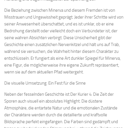
Die Beziehung zwischen Minerva und diesem Fremden ist von
Misstrauen und Ungewissheit geprägt. Jeder ihrer Schritte wird von
seiner Anwesenheit überschattet, und es ist unklar, ob er eine
Bedrohung darstellt oder vielleicht doch ein Verbündeter ist, der
seine wahren Absichten verbirgt. Diese Unsicherheit gibt der
Geschichte einen zusätzlichen Nervenkitzel und hält uns auf Trab,
während sie versuchen, die Wahrheit hinter diesem Charakter zu
entschlüsseln. Er fungiert als eine Art dunkler Spiegel für Minerva,
eine Figur, die möglicherweise ihre eigene Zukunft repräsentiert,
wenn sie auf dem aktuellen Pfad weitergeht.
Die visuelle Umsetzung: Ein Fest für die Sinne
Neben der fesselnden Geschichte ist Der Kurier 4: Die Zeit der
Sporen auch visuell ein absolutes Highlight. Die düstere
Atmosphäre, die entartete Natur und die emotionalen Zustände
der Charaktere werden durch die detaillierte und kraftvolle
Bildsprache perfekt eingefangen. Die Farben sind gedämpft und