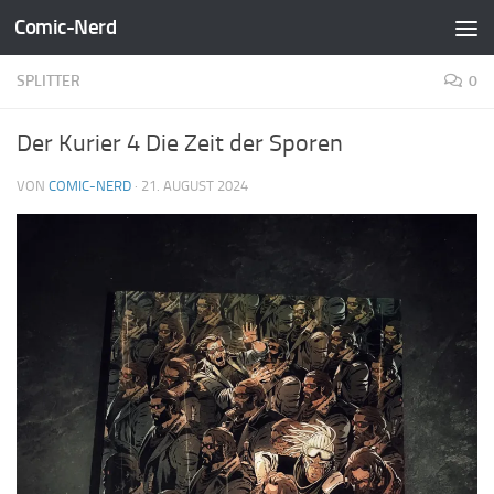
Comic-Nerd
Zum Inhalt springen
SPLITTER
0
Der Kurier 4 Die Zeit der Sporen
VON
COMIC-NERD
·
21. AUGUST 2024