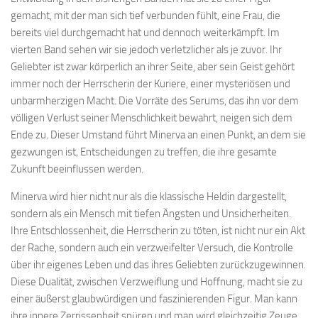
gemacht, mit der man sich tief verbunden fühlt, eine Frau, die
bereits viel durchgemacht hat und dennoch weiterkämpft. Im
vierten Band sehen wir sie jedoch verletzlicher als je zuvor. Ihr
Geliebter ist zwar körperlich an ihrer Seite, aber sein Geist gehört
immer noch der Herrscherin der Kuriere, einer mysteriösen und
unbarmherzigen Macht. Die Vorräte des Serums, das ihn vor dem
völligen Verlust seiner Menschlichkeit bewahrt, neigen sich dem
Ende zu. Dieser Umstand führt Minerva an einen Punkt, an dem sie
gezwungen ist, Entscheidungen zu treffen, die ihre gesamte
Zukunft beeinflussen werden.
Minerva wird hier nicht nur als die klassische Heldin dargestellt,
sondern als ein Mensch mit tiefen Ängsten und Unsicherheiten.
Ihre Entschlossenheit, die Herrscherin zu töten, ist nicht nur ein Akt
der Rache, sondern auch ein verzweifelter Versuch, die Kontrolle
über ihr eigenes Leben und das ihres Geliebten zurückzugewinnen.
Diese Dualität, zwischen Verzweiflung und Hoffnung, macht sie zu
einer äußerst glaubwürdigen und faszinierenden Figur. Man kann
ihre innere Zerrissenheit spüren und man wird gleichzeitig Zeuge