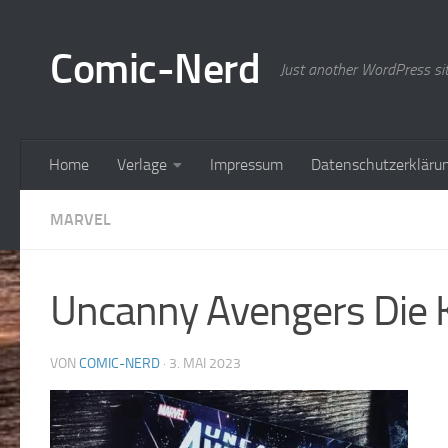
Zum Inhalt springen
Comic-Nerd
Just another WordPress si
Home
Verlage
Impressum
Datenschutzerkläru
MARVEL
Uncanny Avengers Die 
VON
COMIC-NERD
·
3. MAI 2023