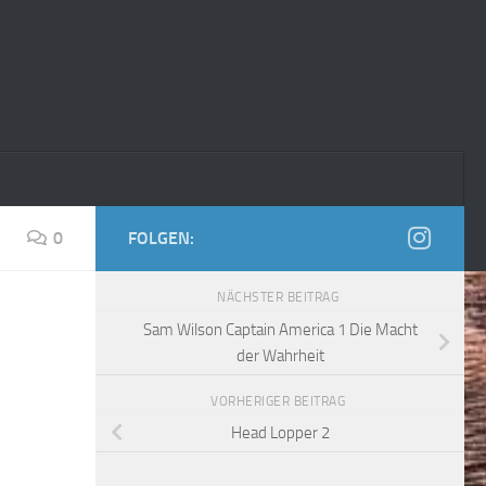
0
FOLGEN:
NÄCHSTER BEITRAG
Sam Wilson Captain America 1 Die Macht
der Wahrheit
VORHERIGER BEITRAG
Head Lopper 2