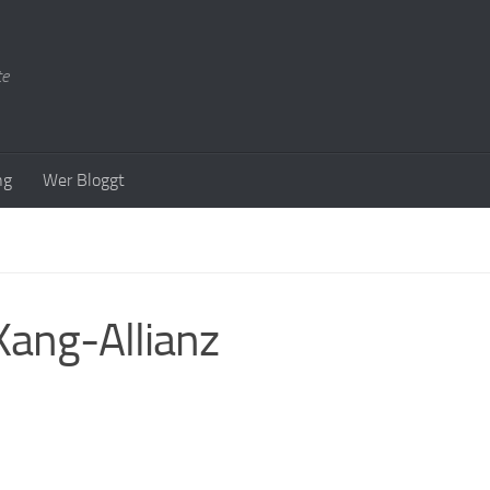
te
ng
Wer Bloggt
Kang-Allianz