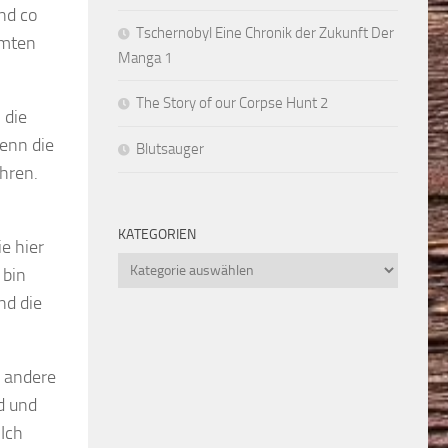
und co
Tschernobyl Eine Chronik der Zukunft Der
mmten
Manga 1
The Story of our Corpse Hunt 2
 die
denn die
Blutsauger
ahren.
KATEGORIEN
e hier
Kategorien
 bin
nd die
r andere
d und
 Ich