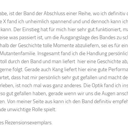
e, ist der Band der Abschluss einer Reihe, wo ich definitiv 
e X fand ich unheimlich spannend und und dennoch kann ich
nn. Der Einstieg hat für mich hier sehr gut funktioniert, 
eise was passiert ist, um die Ausgangslage des Bandes zu s
lb der Geschichte tolle Momente abzuliefern, sei es für ei
 Mutantenfamilie. Insgesamt fand ich die Handlung persönlic
oll durch den Band und man liefert hier eine Geschichte ab,
 gerne folgt. Gerade auch Kang liefert hier eine gute Perform
tet, dass hat mir persönlich sehr gut gefallen und macht d
erleben, ist noch mal was ganz anderes. Die Optik fand ich i
anz so gut gefallen haben, gerade wenn wir uns die Augen ansc
en. Von meiner Seite aus kann ich den Band definitiv empfe
de unwichtige Rolle spielt.
 des Rezensionsexemplars.