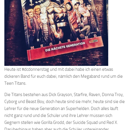
Heute ist #dcdonnerstag und mit dabei habe ich einen etwas
dickeren Band für euch dabei, nämlich den Megaband rund um die
Teen Titans.
Die Titans bestehen aus Dick Grayson, Starfire, Raven, Donna Troy,
Cyborg und Beast Boy, doch heute sind sie mehr, heute sind sie die
Lehrer für die neue Generation an Superhelden. Doch alles läuft
nicht ganz rund und die Schüler und ihre Lehrer müssen sich
Gegnern stellen wie Gorilla Grodd, der Suicide Squad und Red X.
Darüberhinaus haben aber auch die Schüler untereinander