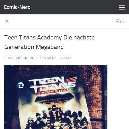
Comic-Nerd
Zum Inhalt springen
DC
0
Teen Titans Academy Die nächste
Generation Megaband
VON
COMIC-NERD
·
17. NOVEMBER 2022