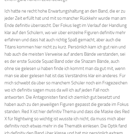
Ich hatte ne recht hohe Erwartungshaltung an den Band, die er zu
jeder Zeit erfüllt hat und mit so mancher Rückkehr wurde man am
Ende definitiv überrascht. Der Fokus liegt im Verlauf der Handlung
klar auf den Schülern, wo wir über einzelne Figuren definitiv mehr
erfahren und dass hat auch richtig Spaß gemacht, aber auch die
Titans kommen hier nicht zu kurz. Persönlich kam ich gut rein und
hab auch die meisten Verweise auf anders Bände verstanden, sei
es der erste Suicide Squad Band oder die Shazam Bände, auch
ohne sie gelesen ui haben finde ich kommt man da gut mit, wenn
man sie aber gelesen hat ist das Verständnis klar ein anderes. Für
mich schwebt da über so manchem Schüler noch ein Fragezeichen
wo ich definitiv sagen muss da will ich auf jeden Fall noch
antworten. Die Antagonisten fand ich ziemlich gut besetzt und
haben auch zu den jeweiligen Figuren gepasst die gerade im Fokus
standen. Red X ist hier definitiv Thema und dass die Maske des Red
X für Nightwing so wichtig ist wusste ich nicht, da muss mich aber
definitiv noch etwas mehr in die Thematik einlesen. Die Optik fand
ich definitiv den Band über klasse und hat mir persönlich extrem