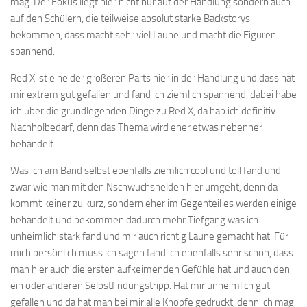
mag. Der Fokus liegt hier nicht nur auf der Handlung sondern auch
auf den Schülern, die teilweise absolut starke Backstorys
bekommen, dass macht sehr viel Laune und macht die Figuren
spannend.
Red X ist eine der größeren Parts hier in der Handlung und dass hat
mir extrem gut gefallen und fand ich ziemlich spannend, dabei habe
ich über die grundlegenden Dinge zu Red X, da hab ich definitiv
Nachholbedarf, denn das Thema wird eher etwas nebenher
behandelt.
Was ich am Band selbst ebenfalls ziemlich cool und toll fand und
zwar wie man mit den Nschwuchshelden hier umgeht, denn da
kommt keiner zu kurz, sondern eher im Gegenteil es werden einige
behandelt und bekommen dadurch mehr Tiefgang was ich
unheimlich stark fand und mir auch richtig Laune gemacht hat. Für
mich persönlich muss ich sagen fand ich ebenfalls sehr schön, dass
man hier auch die ersten aufkeimenden Gefühle hat und auch den
ein oder anderen Selbstfindungstripp. Hat mir unheimlich gut
gefallen und da hat man bei mir alle Knöpfe gedrückt, denn ich mag