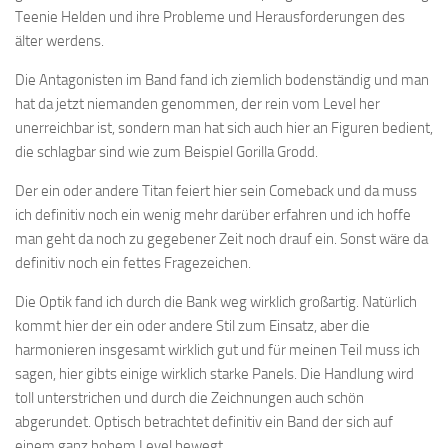
Teenie Helden und ihre Probleme und Herausforderungen des
älter werdens.
Die Antagonisten im Band fand ich ziemlich bodenständig und man
hat da jetzt niemanden genommen, der rein vom Level her
unerreichbar ist, sondern man hat sich auch hier an Figuren bedient,
die schlagbar sind wie zum Beispiel Gorilla Grodd.
Der ein oder andere Titan feiert hier sein Comeback und da muss
ich definitiv noch ein wenig mehr darüber erfahren und ich hoffe
man geht da noch zu gegebener Zeit noch drauf ein. Sonst wäre da
definitiv noch ein fettes Fragezeichen.
Die Optik fand ich durch die Bank weg wirklich großartig. Natürlich
kommt hier der ein oder andere Stil zum Einsatz, aber die
harmonieren insgesamt wirklich gut und für meinen Teil muss ich
sagen, hier gibts einige wirklich starke Panels. Die Handlung wird
toll unterstrichen und durch die Zeichnungen auch schön
abgerundet. Optisch betrachtet definitiv ein Band der sich auf
einem ganz hohem Level bewegt.