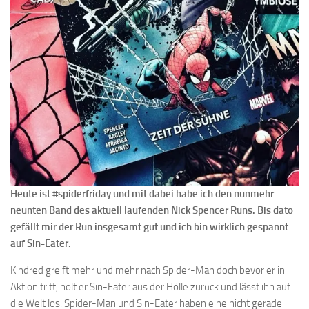
Heute ist #spiderfriday und mit dabei habe ich den nunmehr
neunten Band des aktuell laufenden Nick Spencer Runs. Bis dato
gefällt mir der Run insgesamt gut und ich bin wirklich gespannt
auf Sin-Eater.
Kindred greift mehr und mehr nach Spider-Man doch bevor er in
Aktion tritt, holt er Sin-Eater aus der Hölle zurück und lässt ihn auf
die Welt los. Spider-Man und Sin-Eater haben eine nicht gerade