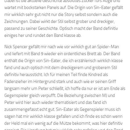
Dabei ist die aktuelle Geschichte absolutes Zucker fürs Auge und
wartet mit bockstarken Panels auf. Die Origin von Sin-Eater gefällt
mir wirklich sehr gut nicht nur die Story selbst sondern auch die
Zeichnungen. Dabei wirkt der Stil selbst grober und dreckiger,
passend zu seiner Geschichte. Optisch macht der Band definitiv
einiges her und rundet den Band klasse ab.
Nick Spencer gefällt mir nach wie vor wirklich gut an Spider-Man
und liefert mit Band 9 wieder ein ordentliches Brett ab. Der Band
enthält die Origin von Sin-Eater, die ich erzählerisch wirklich klasse
fand und auch optisch mit dem dreckigerem und groberem Stil
definitiv heraussticht. Ich für meinen Teil finde Kindred als
Fädenzieher im Hintergrund stark und auch wie er seinen Griff
langsam mehr um Peter schließt, ich hoffe da nur er ist am Ende als
Gegenspieler gleich verpufft. Die Beziehung zwischen MJ und
Peter wird hier auch wieder thematisiert und das fand ich
zusammengefasst echt gut. Sin-Eater als Gegenspieler muss ich
sagen hat mir wirklich klasse gefallen und ich finde es schön wenn
der Held mal ein wenig auf die Mütze bekommt, was hier definitiv