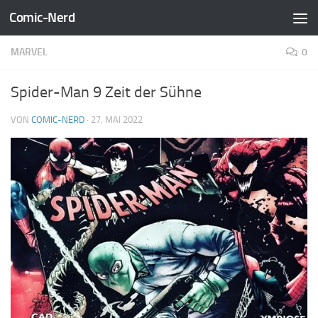
Comic-Nerd
Zum Inhalt springen
MARVEL
0
Spider-Man 9 Zeit der Sühne
VON
COMIC-NERD
·
27. MAI 2022