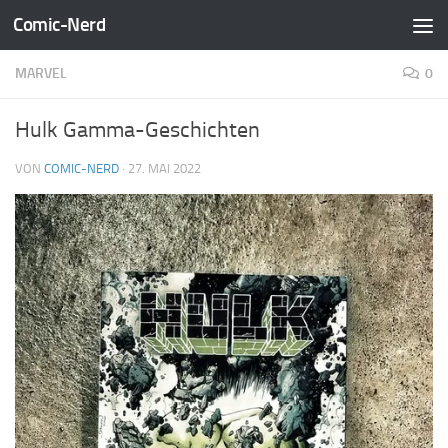
Comic-Nerd
Zum Inhalt springen
MARVEL
0
Hulk Gamma-Geschichten
VON
COMIC-NERD
·
27. MAI 2022