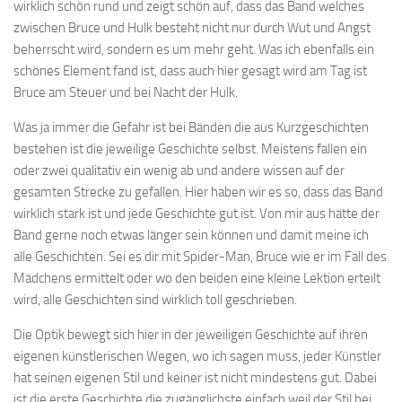
wirklich schön rund und zeigt schön auf, dass das Band welches
zwischen Bruce und Hulk besteht nicht nur durch Wut und Angst
beherrscht wird, sondern es um mehr geht. Was ich ebenfalls ein
schönes Element fand ist, dass auch hier gesagt wird am Tag ist
Bruce am Steuer und bei Nacht der Hulk.
Was ja immer die Gefahr ist bei Bänden die aus Kurzgeschichten
bestehen ist die jeweilige Geschichte selbst. Meistens fallen ein
oder zwei qualitativ ein wenig ab und andere wissen auf der
gesamten Strecke zu gefallen. Hier haben wir es so, dass das Band
wirklich stark ist und jede Geschichte gut ist. Von mir aus hätte der
Band gerne noch etwas länger sein können und damit meine ich
alle Geschichten. Sei es dir mit Spider-Man, Bruce wie er im Fall des
Mädchens ermittelt oder wo den beiden eine kleine Lektion erteilt
wird, alle Geschichten sind wirklich toll geschrieben.
Die Optik bewegt sich hier in der jeweiligen Geschichte auf ihren
eigenen künstlerischen Wegen, wo ich sagen muss, jeder Künstler
hat seinen eigenen Stil und keiner ist nicht mindestens gut. Dabei
ist die erste Geschichte die zugänglichste einfach weil der Stil bei