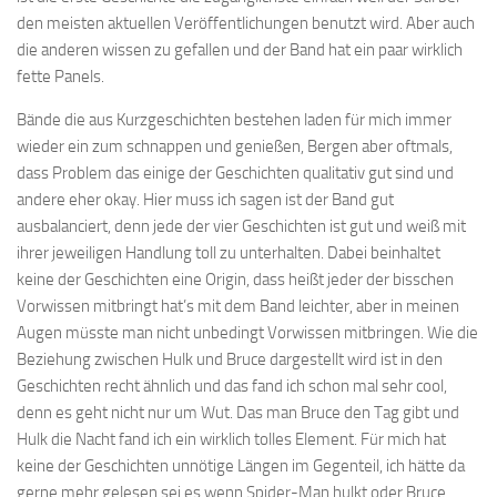
den meisten aktuellen Veröffentlichungen benutzt wird. Aber auch
die anderen wissen zu gefallen und der Band hat ein paar wirklich
fette Panels.
Bände die aus Kurzgeschichten bestehen laden für mich immer
wieder ein zum schnappen und genießen, Bergen aber oftmals,
dass Problem das einige der Geschichten qualitativ gut sind und
andere eher okay. Hier muss ich sagen ist der Band gut
ausbalanciert, denn jede der vier Geschichten ist gut und weiß mit
ihrer jeweiligen Handlung toll zu unterhalten. Dabei beinhaltet
keine der Geschichten eine Origin, dass heißt jeder der bisschen
Vorwissen mitbringt hat’s mit dem Band leichter, aber in meinen
Augen müsste man nicht unbedingt Vorwissen mitbringen. Wie die
Beziehung zwischen Hulk und Bruce dargestellt wird ist in den
Geschichten recht ähnlich und das fand ich schon mal sehr cool,
denn es geht nicht nur um Wut. Das man Bruce den Tag gibt und
Hulk die Nacht fand ich ein wirklich tolles Element. Für mich hat
keine der Geschichten unnötige Längen im Gegenteil, ich hätte da
gerne mehr gelesen sei es wenn Spider-Man hulkt oder Bruce