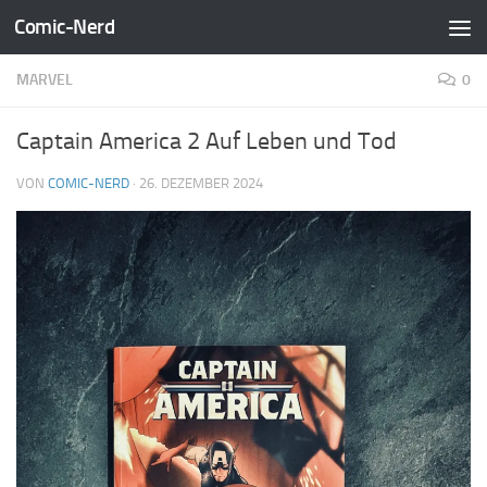
Comic-Nerd
Zum Inhalt springen
MARVEL
0
Captain America 2 Auf Leben und Tod
VON
COMIC-NERD
·
26. DEZEMBER 2024