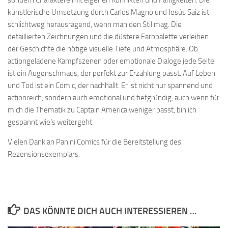
sondern Charaktere mit eigenen Konflikten und Fähigkeiten. Die
künstlerische Umsetzung durch Carlos Magno und Jesús Saiz ist
schlichtweg herausragend, wenn man den Stil mag. Die
detaillierten Zeichnungen und die düstere Farbpalette verleihen
der Geschichte die nötige visuelle Tiefe und Atmosphäre. Ob
actiongeladene Kampfszenen oder emotionale Dialoge jede Seite
ist ein Augenschmaus, der perfekt zur Erzählung passt. Auf Leben
und Tod ist ein Comic, der nachhallt. Er ist nicht nur spannend und
actionreich, sondern auch emotional und tiefgründig, auch wenn für
mich die Thematik zu Captain America weniger passt, bin ich
gespannt wie’s weitergeht.
Vielen Dank an Panini Comics für die Bereitstellung des
Rezensionsexemplars.
DAS KÖNNTE DICH AUCH INTERESSIEREN …