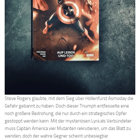
Steve Rogers glaubte, mit dem Sieg über Höllenfürst Asmoday die
Gefahr gebannt zu haben. Doch dieser Triumph entfesselte eine
noch größere Bedrohung, die nur durch ein strategisches Opfer
gestoppt werden kann. Mit der mysteriösen Lyra als Verbündeter
muss Captain America vier Mutanten rekrutieren, um das Blatt zu
wenden, doch der wahre Gegner scheint unbesiegbar.