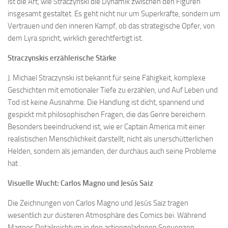
ist die Art, wie Straczynski die Dynamik zwischen den Figuren
insgesamt gestaltet. Es geht nicht nur um Superkräfte, sondern um
Vertrauen und den inneren Kampf, ob das strategische Opfer, von
dem Lyra spricht, wirklich gerechtfertigt ist.
Straczynskis erzählerische Stärke
J. Michael Straczynski ist bekannt für seine Fähigkeit, komplexe
Geschichten mit emotionaler Tiefe zu erzählen, und Auf Leben und
Tod ist keine Ausnahme. Die Handlung ist dicht, spannend und
gespickt mit philosophischen Fragen, die das Genre bereichern.
Besonders beeindruckend ist, wie er Captain America mit einer
realistischen Menschlichkeit darstellt, nicht als unerschütterlichen
Helden, sondern als jemanden, der durchaus auch seine Probleme
hat .
Visuelle Wucht: Carlos Magno und Jesús Saiz
Die Zeichnungen von Carlos Magno und Jesús Saiz tragen
wesentlich zur düsteren Atmosphäre des Comics bei. Während
Magnos Detailreichtum in den actiongeladenen Sequenzen