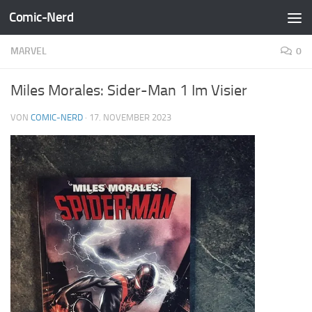
Comic-Nerd
Zum Inhalt springen
MARVEL
0
Miles Morales: Sider-Man 1 Im Visier
VON
COMIC-NERD
·
17. NOVEMBER 2023