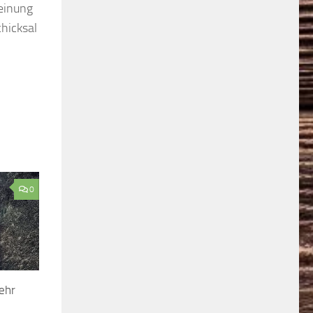
Meinung
hicksal
0
ehr