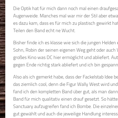
Die Optik hat für mich dann noch mal einen draufgesa
Augenweide. Manches mal war mir der Stil aber etwa
es dazu kam, dass es für mich zu plastisch gewirkt h
Teilen den Band echt ne Wucht.
Bisher finde ich es klasse wie sich die jungen Helden
Sohn, Robin der seinen eigenen Weg geht oder auch W
großes Kino was DC hier ermöglicht und abliefert. Aut
gegen Ende richtig stark abliefert und ich bin gespa
Also als ich gemerkt habe, dass der Fackelstab Idee 
das ziemlich cool, denn die Figur Wally West wird un
fand ich den kompletten Band über gut, als man dan
Band für mich qualitativ einen drauf gesetzt. So hätt
Sanctuary aufzugreifen fand ich Bombe. Die einzelnen
gut gewählt und auch die jeweilige Handlung interes