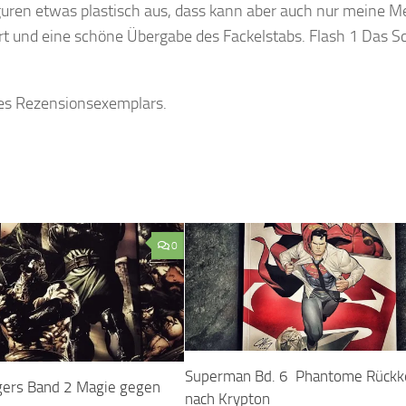
iguren etwas plastisch aus, dass kann aber auch nur meine 
rt und eine schöne Übergabe des Fackelstabs. Flash 1 Das Sc
 des Rezensionsexemplars.
0
Superman Bd. 6 Phantome Rückk
ers Band 2 Magie gegen
nach Krypton