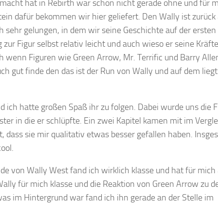
macht hat in Rebirth war schon nicht gerade ohne und für m
tein dafür bekommen wir hier geliefert. Den Wally ist zurück 
ch sehr gelungen, in dem wir seine Geschichte auf der ersten
r Figur selbst relativ leicht und auch wieso er seine Kräft
 wenn Figuren wie Green Arrow, Mr. Terrific und Barry Alle
uch gut finde den das ist der Run von Wally und auf dem liegt
d ich hatte großen Spaß ihr zu folgen. Dabei wurde uns die F
er in die er schlüpfte. Ein zwei Kapitel kamen mit im Vergle
, dass sie mir qualitativ etwas besser gefallen haben. Insg
cool.
nde von Wally West fand ich wirklich klasse und hat für mic
Wally für mich klasse und die Reaktion von Green Arrow zu de
was im Hintergrund war fand ich ihn gerade an der Stelle im