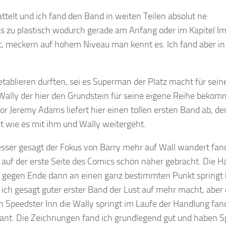
ttelt und ich fand den Band in weiten Teilen absolut ne
s zu plastisch wodurch gerade am Anfang oder im Kapitel I
at, meckern auf hohem Niveau man kennt es. Ich fand aber i
 etablieren durften, sei es Superman der Platz macht für sein
ally der hier den Grundstein für seine eigene Reihe bekom
or Jeremy Adams liefert hier einen tollen ersten Band ab, de
nnt wie es mit ihm und Wally weitergeht.
besser gesagt der Fokus von Barry mehr auf Wall wandert fan
d auf der erste Seite des Comics schön näher gebracht. Die 
n gegen Ende dann an einen ganz bestimmten Punkt springt 
e ich gesagt guter erster Band der Lust auf mehr macht, aber
 Speedster Inn die Wally springt im Laufe der Handlung fan
sant. Die Zeichnungen fand ich grundlegend gut und haben 