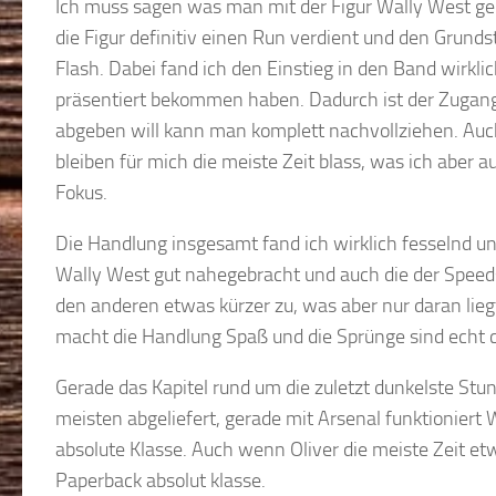
Ich muss sagen was man mit der Figur Wally West ge
die Figur definitiv einen Run verdient und den Grunds
Flash. Dabei fand ich den Einstieg in den Band wirkli
präsentiert bekommen haben. Dadurch ist der Zugang zu
abgeben will kann man komplett nachvollziehen. Auch
bleiben für mich die meiste Zeit blass, was ich aber a
Fokus.
Die Handlung insgesamt fand ich wirklich fesselnd un
Wally West gut nahegebracht und auch die der Speedst
den anderen etwas kürzer zu, was aber nur daran liegt
macht die Handlung Spaß und die Sprünge sind echt 
Gerade das Kapitel rund um die zuletzt dunkelste Stu
meisten abgeliefert, gerade mit Arsenal funktioniert 
absolute Klasse. Auch wenn Oliver die meiste Zeit et
Paperback absolut klasse.