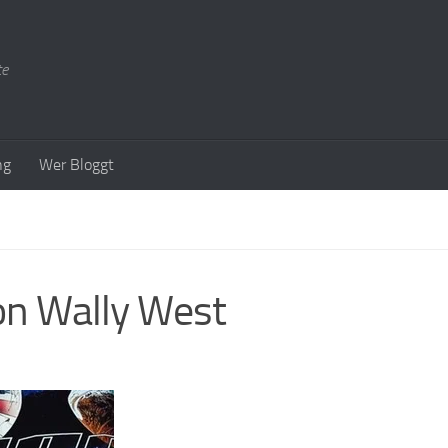
te
ng
Wer Bloggt
von Wally West