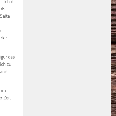
ich hat
als
 Seite
e
n
 der
igur des
ich zu
esamt
h am
r Zeit