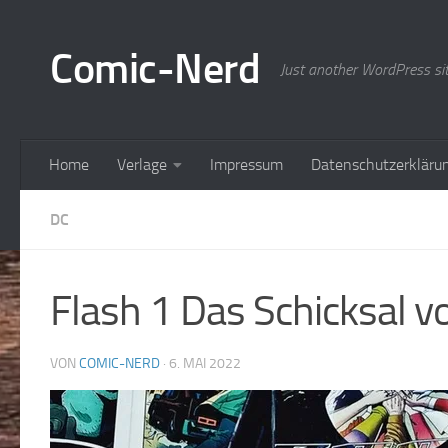
Zum Inhalt springen
Comic-Nerd
Just another WordPress si
Home
Verlage
Impressum
Datenschutzerkläru
DC
Flash 1 Das Schicksal 
VON
COMIC-NERD
·
6. MAI 2022