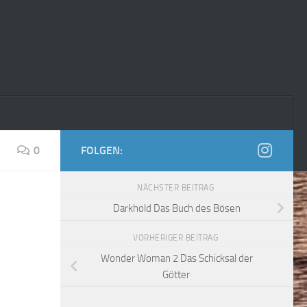
0
FOLGEN:
NÄCHSTER BEITRAG
Darkhold Das Buch des Bösen
VORHERIGER BEITRAG
Wonder Woman 2 Das Schicksal der
Götter