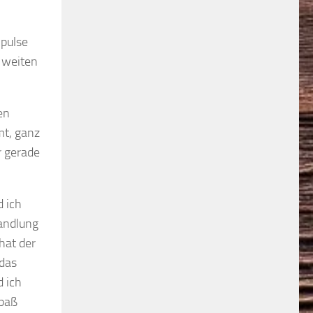
mpulse
n weiten
en
mt, ganz
r gerade
d ich
Handlung
hat der
 das
d ich
Spaß