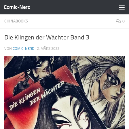
Comic-Nerd
Zum Inhalt springen
CHINABOOKS
0
Die Klingen der Wächter Band 3
VON
COMIC-NERD
·
2. MÄRZ 2022