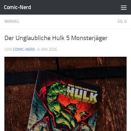
Comic-Nerd
Zum Inhalt springen
MARVEL
0
Der Unglaubliche Hulk 5 Monsterjäger
VON
COMIC-NERD
·
6. MAI 2026