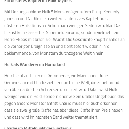
Ein düsteres Kapitel im Hulk-Mythos
Mit Der unglaubliche Hulk 5 Monsterjäger liefern Phillip Kennedy
Johnson und Nic Klein ein weiteres intensives Kapitel ihres
düsteren Hulk-Runs ab. Schon nach wenigen Seiten wird klar: Das
hier ist kein klassischer Superheldencomic, sondern vielmehr ein
Horror-Epos mit brachialer Wucht. Die Geschichte knüpft nahtlos an
die vorherigen Ereignisse an und zieht sofort wieder in ihre
beklemmende, von Monstern durchzogene Welt hinein.
Hulk als Wanderer im Horrorland
Hulk bleibt auch hier ein Getriebener, ein Mann ohne Ruhe.
Gemeinsam mit Charlie zieht er durch eine Welt, die zunehmend
von übernatürlichen Schrecken dominiert wird. Dabei wirkt Hulk
weniger wie ein Held, sondern eher wie ein uraltes Ungeheuer, das
gegen andere Monster antritt. Charlie muss hier auch erkennen,
dass sie zwar große Kräfte hat, aber diese Kräfte ihren Preis haben
und dass wird im nächsten Band weiter thematisiert.
Charlie im Mittelpunkt der Finsternis