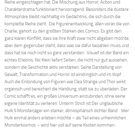
Reihe eingeschlagen hat. Die Mischung aus Horror, Action und
Charakterdrama funktioniert hervorragend. Besonders die düstere
Atmosphäre bleibt nachhaltig im Gedächtnis, die sich durch die
komplette Reihe zieht. Die Figurenentwicklung, allen voran die von
Charlie, gehört zu den größten Stärken des Comics. Es gibt den
ganz klaren Konflikt, dass sie ihre Kraft zwar nicht abgeben möchte,
aber dem gegenüber steht, dass was sie dafür bezahlen muss und
dass hat sie noch nicht so ganz verstanden. Visuell ist der Band ein
echtes Erlebnis. Nic Klein liefert Seiten, die nicht nur gut aussehen,
sondern die Geschichte aktiv verstärken. Seine Darstellung von
Gewalt, Transformation und Horror ist eindringlich und im Kopf.
Auch die Einbindung von Figuren wie Clea Strange und Thor wirkt
organisch und bereichert die Handlung, statt sie zu überladen. Der
Comic schafft es, ein großes Universum einzubinden, ohne seine
eigene Identität zu verlieren. Unterm Strich ist Der unglaubliche
Hulk 5 Monsterjäger ein starker, atmosphärisch dichter Band. . Wer
Hulk einmal anders erleben möchte – als Teil eines unheimlichen
Monsterkosmos – wird hier voll auf seine Kosten kommen.