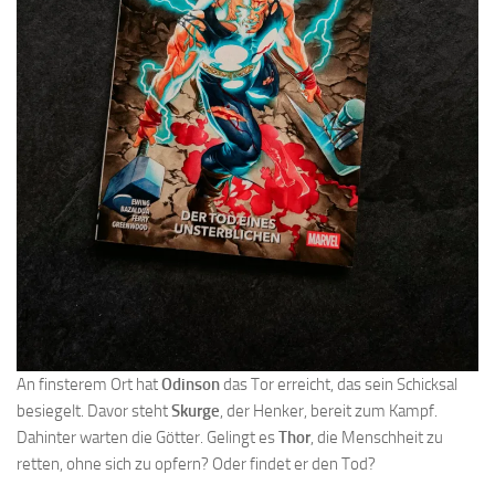
An finsterem Ort hat
Odinson
das Tor erreicht, das sein Schicksal
besiegelt. Davor steht
Skurge
, der Henker, bereit zum Kampf.
Dahinter warten die Götter. Gelingt es
Thor
, die Menschheit zu
retten, ohne sich zu opfern? Oder findet er den Tod?