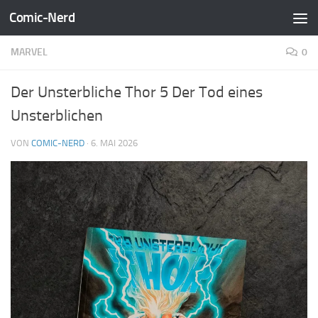
Comic-Nerd
Zum Inhalt springen
MARVEL
0
Der Unsterbliche Thor 5 Der Tod eines
Unsterblichen
VON
COMIC-NERD
·
6. MAI 2026