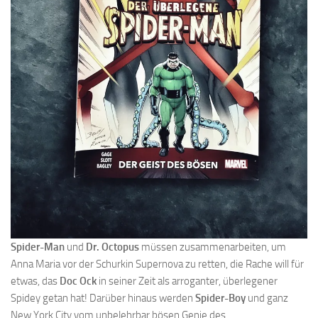
Spider-Man
und
Dr. Octopus
müssen zusammenarbeiten, um
Anna Maria vor der Schurkin Supernova zu retten, die Rache will für
etwas, das
Doc Ock
in seiner Zeit als arroganter, überlegener
Spidey getan hat! Darüber hinaus werden
Spider-Boy
und ganz
New York City vom unbelehrbar bösen Genie des