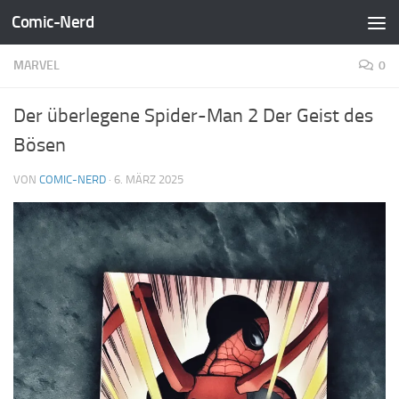
Comic-Nerd
Zum Inhalt springen
MARVEL
0
Der überlegene Spider-Man 2 Der Geist des
Bösen
VON
COMIC-NERD
·
6. MÄRZ 2025