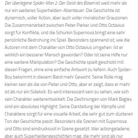
Der überlegene Spider-Man 2: Der Geist des Bösen
ist weit mehr als
nur ein weiteres Superhelden-Abenteuer. Die Geschichte ist
dynamisch, voller Action, aber auch voller moralischer Grauzonen.
Die Zusammenarbeit zwischen Peter Parker und Otto Octavius
sorgt für Konflikte, und die Schurkin Supernova bringt eine sehr
persönliche Bedrohung ins Spiel. Besonders spannend ist, wie die
Autoren mit dem Charakter von Otto Octavius umgehen. Ist er
wirklich ein besserer Mensch geworden? Oder ist seine Hilfe nur
eine weitere Manipulation? Die Geschichte spielt geschickt mit
diesen Fragen, ohne eine einfache Antwort zu liefern. Auch Spider-
Boy bekommt in diesem Band mehr Gewicht. Seine Rolle mag
kleiner sein als die von Peter und Otto, aber er zeigt, dass er mehr
ist als nur ein Sidekick. Es wird interessant sein zu sehen, wie sich
sein Charakter weiterentwickelt. Die Zeichnungen von Mark Bagley
sind ein absolutes Highlight. Seine Darstellung der Kämpfe und
Charaktere sorgt für eine visuelle Arbeit, die sehr gut zum düsteren
Ton der Geschichte passt. Besonders die Szenen mit Supernova
und Otto sind eindrucksvoll in Szene gesetzt. Wer actiongeladene,
aber auch Superheldengeschichten mag, die mehr sind als nur