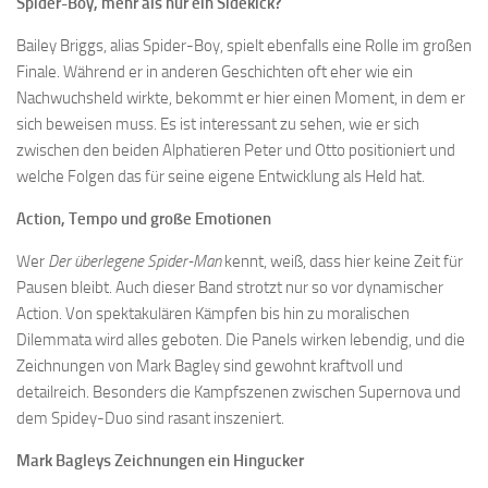
Spider-Boy, mehr als nur ein Sidekick?
Bailey Briggs, alias Spider-Boy, spielt ebenfalls eine Rolle im großen
Finale. Während er in anderen Geschichten oft eher wie ein
Nachwuchsheld wirkte, bekommt er hier einen Moment, in dem er
sich beweisen muss. Es ist interessant zu sehen, wie er sich
zwischen den beiden Alphatieren Peter und Otto positioniert und
welche Folgen das für seine eigene Entwicklung als Held hat.
Action, Tempo und große Emotionen
Wer
Der überlegene Spider-Man
kennt, weiß, dass hier keine Zeit für
Pausen bleibt. Auch dieser Band strotzt nur so vor dynamischer
Action. Von spektakulären Kämpfen bis hin zu moralischen
Dilemmata wird alles geboten. Die Panels wirken lebendig, und die
Zeichnungen von Mark Bagley sind gewohnt kraftvoll und
detailreich. Besonders die Kampfszenen zwischen Supernova und
dem Spidey-Duo sind rasant inszeniert.
Mark Bagleys Zeichnungen ein Hingucker