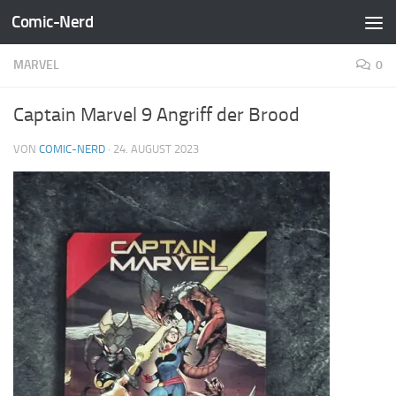
Comic-Nerd
Zum Inhalt springen
MARVEL
0
Captain Marvel 9 Angriff der Brood
VON
COMIC-NERD
·
24. AUGUST 2023