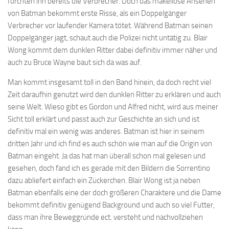
fürchten ihn bereits die Verbrecher. Doch das makellose Ansehen
von Batman bekommt erste Risse, als ein Doppelgänger
Verbrecher vor laufender Kamera tötet. Während Batman seinen
Doppelgänger jagt, schaut auch die Polizei nicht untätig zu. Blair
Wong kommt dem dunklen Ritter dabei definitiv immer näher und
auch zu Bruce Wayne baut sich da was auf.
Man kommt insgesamt toll in den Band hinein, da doch recht viel
Zeit daraufhin genutzt wird den dunklen Ritter zu erklären und auch
seine Welt. Wieso gibt es Gordon und Alfred nicht, wird aus meiner
Sicht toll erklärt und passt auch zur Geschichte an sich und ist
definitiv mal ein wenig was anderes. Batman ist hier in seinem
dritten Jahr und ich find es auch schön wie man auf die Origin von
Batman eingeht. Ja das hat man überall schon mal gelesen und
gesehen, doch fand ich es gerade mit den Bildern die Sorrentino
dazu abliefert einfach ein Zückerchen. Blair Wong ist ja neben
Batman ebenfalls eine der doch größeren Charaktere und die Dame
bekommt definitiv genügend Background und auch so viel Futter,
dass man ihre Beweggründe ect. versteht und nachvollziehen