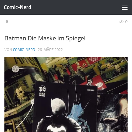
Comic-Nerd
Zum Inhalt springen
DC
0
Batman Die Maske im Spiegel
VON
COMIC-NERD
·
26. MÄRZ 2022