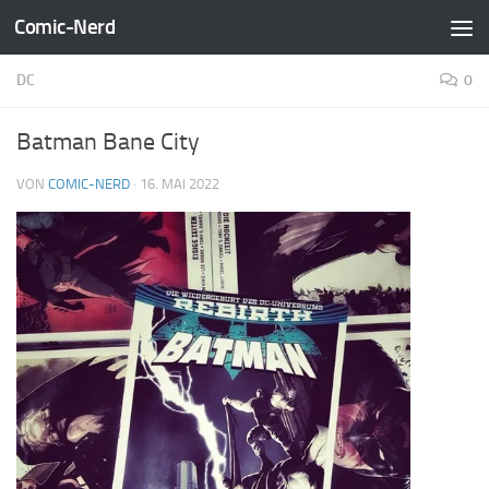
Comic-Nerd
Zum Inhalt springen
DC
0
Batman Bane City
VON
COMIC-NERD
·
16. MAI 2022