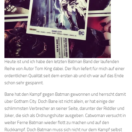
Heute ist und ich habe den letzten Batman Band der laufenden
Reihe von Autor Tom King dabei. Der Run liefert für mich auf einer
ordentlichen Qualität seit dem ersten ab und ich war auf das Ende
schon sehr gespannt.
Bane hat den Kampf gegen Batman gewonnen und herrscht damit
über Gotham City. Doch Bane ist nicht allein, er hat einige der
schlimmsten Verbrecher an seiner Seite, darunter der Riddler und
Joker, die sich als Ordnungshüter ausgeben. Catwoman versucht in
weiter Ferne Batman wieder flott zu machen und auf den
Rückkampf. Doch Batman muss sich nicht nur dem Kampf selbst