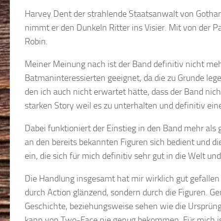
Harvey Dent der strahlende Staatsanwalt von Gotham
nimmt er den Dunkeln Ritter ins Visier. Mit von der P
Robin.
Meiner Meinung nach ist der Band definitiv nicht mehr
Batmaninteressierten geeignet, da die zu Grunde legen
den ich auch nicht erwartet hätte, dass der Band nich
starken Story weil es zu unterhalten und definitiv ei
Dabei funktioniert der Einstieg in den Band mehr als g
an den bereits bekannten Figuren sich bedient und d
ein, die sich für mich definitiv sehr gut in die Welt 
Die Handlung insgesamt hat mir wirklich gut gefallen 
durch Action glänzend, sondern durch die Figuren. Ge
Geschichte, beziehungsweise sehen wie die Ursprünge
kann von Two-Face nie genug bekommen. Für mich ist 