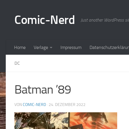
Zum Inhalt springen
Comic-Nerd
Just another WordPress si
Home
Verlage
Impressum
Datenschutzerkläru
DC
Batman ’89
VON
COMIC-NERD
·
24. DEZEMBER 2022