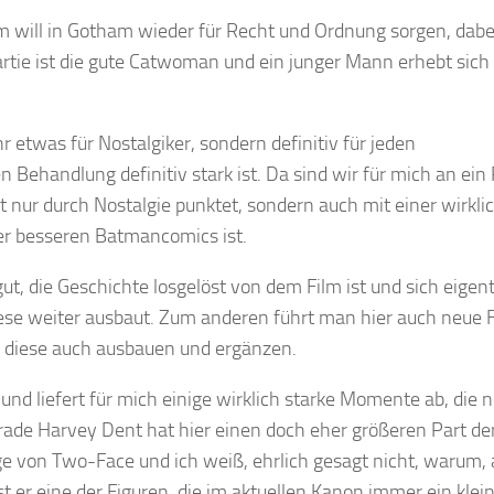
 will in Gotham wieder für Recht und Ordnung sorgen, dabe
artie ist die gute Catwoman und ein junger Mann erhebt sich 
 etwas für Nostalgiker, sondern definitiv für jeden
 Behandlung definitiv stark ist. Da sind wir für mich an ein
t nur durch Nostalgie punktet, sondern auch mit einer wirkli
ner besseren Batmancomics ist.
ut, die Geschichte losgelöst von dem Film ist und sich eigent
iese weiter ausbaut. Zum anderen führt man hier auch neue 
und diese auch ausbauen und ergänzen.
und liefert für mich einige wirklich starke Momente ab, die n
rade Harvey Dent hat hier einen doch eher größeren Part de
 von Two-Face und ich weiß, ehrlich gesagt nicht, warum, 
er eine der Figuren, die im aktuellen Kanon immer ein klei