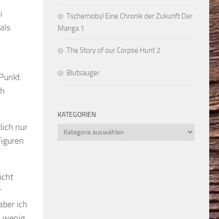
i
Tschernobyl Eine Chronik der Zukunft Der
als
Manga 1
The Story of our Corpse Hunt 2
Blutsauger
 Punkt
ch
KATEGORIEN
lich nur
Kategorien
Figuren
icht
r
aber ich
n wenig