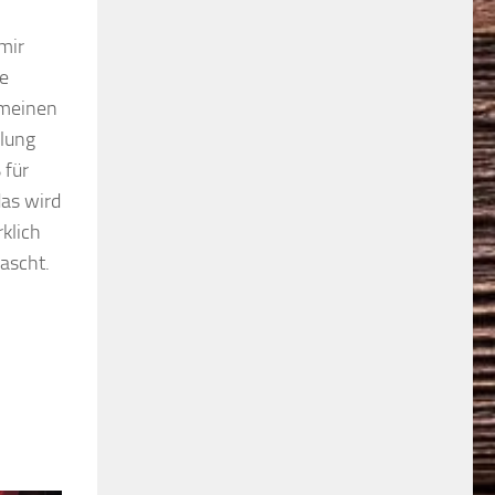
mir
ge
 meinen
dlung
 für
das wird
klich
ascht.