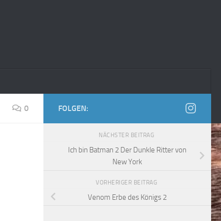
0
FOLGEN:
NÄCHSTER BEITRAG
Ich bin Batman 2 Der Dunkle Ritter von
New York
VORHERIGER BEITRAG
Venom Erbe des Königs 2