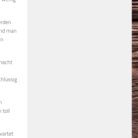
erden
und man
in
macht
chlüssig
m
 toll
wartet