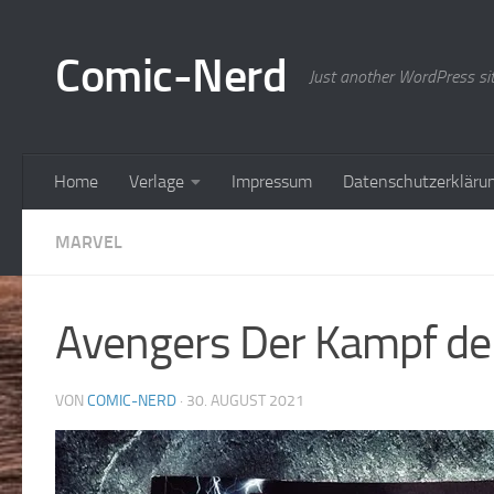
Zum Inhalt springen
Comic-Nerd
Just another WordPress si
Home
Verlage
Impressum
Datenschutzerkläru
MARVEL
Avengers Der Kampf der
VON
COMIC-NERD
·
30. AUGUST 2021