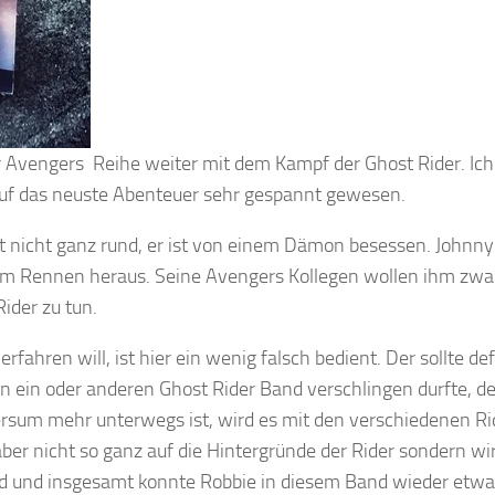
Avengers Reihe weiter mit dem Kampf der Ghost Rider. Ich 
auf das neuste Abenteuer sehr gespannt gewesen.
t nicht ganz rund, er ist von einem Dämon besessen. Johnny
inem Rennen heraus. Seine Avengers Kollegen wollen ihm zwa
Rider zu tun.
fahren will, ist hier ein wenig falsch bedient. Der sollte def
n ein oder anderen Ghost Rider Band verschlingen durfte, de
versum mehr unterwegs ist, wird es mit den verschiedenen R
aber nicht so ganz auf die Hintergründe der Rider sondern wi
nd und insgesamt konnte Robbie in diesem Band wieder etw