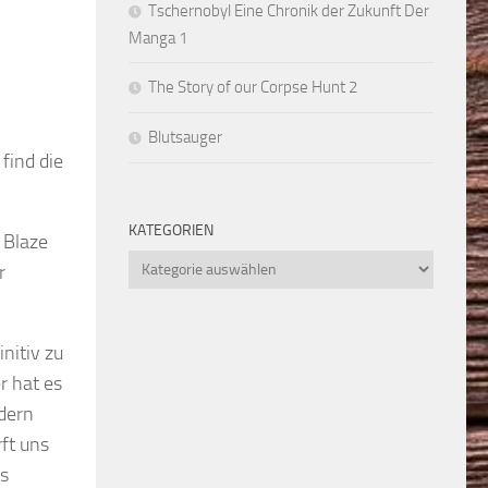
Tschernobyl Eine Chronik der Zukunft Der
Manga 1
The Story of our Corpse Hunt 2
Blutsauger
find die
KATEGORIEN
 Blaze
Kategorien
r
initiv zu
r hat es
idern
rft uns
as