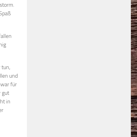
lstorm.
 Spaß
allen
nig
 tun,
llen und
 war für
 gut
ht in
er