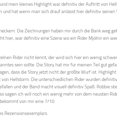
d mein kleines Highlight war definitiv der Auftritt von Hel
n und hat wenn man sich drauf anlässt hier definitiv seinen
u meckern. Die Zeichnungen haben mir durch die Bank weg gef
ght hier, war definitiv eine Szene wo ein Rider Mjölnir ein we
nzelnen Rider nicht kennt, der wird sich hier ein wenig schwer
ntes sein sollte. Die Story hat mir für meinen Teil gut gefa
gen, dass die Story jetzt nicht der größte Wurf ist. Highlight
von Hellstorm. Die unterschiedlichen Rider wurden definitiv
fallen und der Band macht visuell definitiv Spaß. Robbie ste
ss sagen ich will noch ein wenig mehr von dem neusten Rid
r bekommt von mir eine 7/10.
 des Rezensionsexemplars.