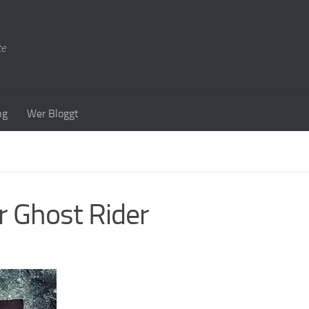
te
ng
Wer Bloggt
 Ghost Rider