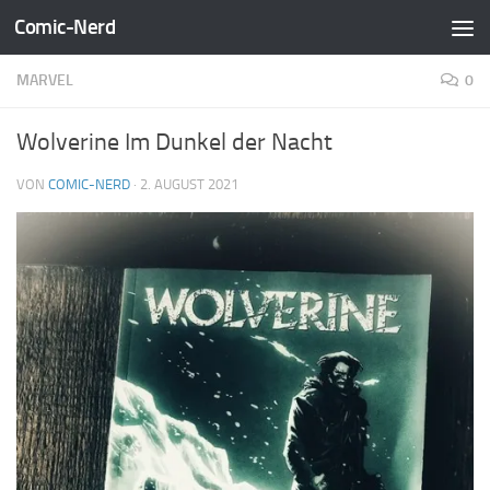
Comic-Nerd
Zum Inhalt springen
MARVEL
0
Wolverine Im Dunkel der Nacht
VON
COMIC-NERD
·
2. AUGUST 2021