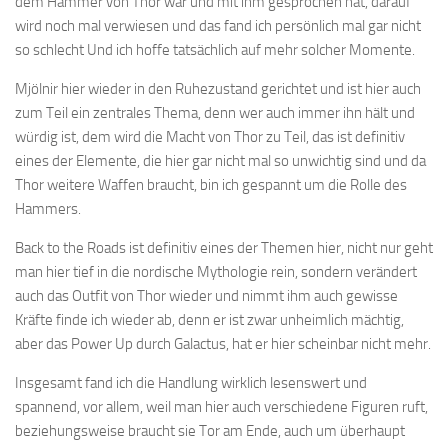
dem Hammer von Thor war und mit ihm gesprochen hat, darauf
wird noch mal verwiesen und das fand ich persönlich mal gar nicht
so schlecht Und ich hoffe tatsächlich auf mehr solcher Momente.
Mjölnir hier wieder in den Ruhezustand gerichtet und ist hier auch
zum Teil ein zentrales Thema, denn wer auch immer ihn hält und
würdig ist, dem wird die Macht von Thor zu Teil, das ist definitiv
eines der Elemente, die hier gar nicht mal so unwichtig sind und da
Thor weitere Waffen braucht, bin ich gespannt um die Rolle des
Hammers.
Back to the Roads ist definitiv eines der Themen hier, nicht nur geht
man hier tief in die nordische Mythologie rein, sondern verändert
auch das Outfit von Thor wieder und nimmt ihm auch gewisse
Kräfte finde ich wieder ab, denn er ist zwar unheimlich mächtig,
aber das Power Up durch Galactus, hat er hier scheinbar nicht mehr.
Insgesamt fand ich die Handlung wirklich lesenswert und
spannend, vor allem, weil man hier auch verschiedene Figuren ruft,
beziehungsweise braucht sie Tor am Ende, auch um überhaupt