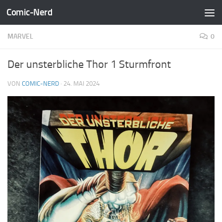
Comic-Nerd
Zum Inhalt springen
MARVEL
0
Der unsterbliche Thor 1 Sturmfront
VON
COMIC-NERD
·
24. MAI 2024