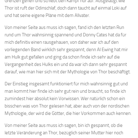
Grenzen gehen und schiebt den Kampf nur auf. Ausgelaugt wie
Thor ist ruft der Odinschlaf, doch dann taucht auf einmal Loki auf
und hat seine eigene Pläne mit dem Allvater.
Von meiner Seite aus muss ich sagen, fand ich den letzten Run
rund um Thor wahnsinnig spannend und Donny Cates hat da für
mich definitiv einen rausgehauen, von daher war ich auf den
vorliegenden Band wirklich sehr gespannt, denn Al Ewing hat mir
am Hulk gut gefallen und ging da schon finde ich sehr auf die
Vergangenheit des Hulks ein und da war ich dann sehr gespannt
darauf, wie man hier sich mit der Mythologie von Thor beschäftigt.
Der Einstieg insgesamt funktioniert für mich wahnsinnig gut und
man kommt hier finde ich sehr gut rein und braucht, so finde ich
zumindest hier absolut kein Vorwissen. Wer natürlich schon ein
bisschen was von Thor gelesen hat, aber auch von der nordischen
Mythologie, der wird die Götter, die hier Vorkommen auch kennen.
Von meiner Seite aus muss ich sagen, bin ich gespannt, ob die
letzte Veränderung an Thor, bezüglich seiner Mutter hier noch