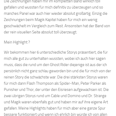
Die Zeichnungen haben mir im kompletten Band wirklich toll
gefallen und wussten für mich definitiv zu überzeugen und so
manches Panel war auch hier wieder absolut großartig. Einzig die
Zeichnungen beim Magik Kapitel haben für mich ein wenig
geschwächelt im Vergleich zum Rest. Ansonsten hat der Band von
der rein visuellen Seite absolut toll überzeugt.
Mein Highlight ?
Wir bekommen hier 6 unterschiedliche Storys präsentiert, die für
mich alle gut zu unterhalten wussten, wobei ich auch hier sagen
muss, dass die rund um den Ghost Rider diejenige ist aus der ich
persönlich nicht ganz schlau geworden bin und die für mich von der
reinen Story die schwächste war. Die drei stärksten Storys waren
für mich dann Flash Thompson als Spider-Man, Peter Parker als
Punisher und Thor, der unter den Eisriesen aufgewachsen ist. Die
zwei übrigen Storys rund um Cable und Domino und Dr. Strange
und Magik waren ebenfalls gut und haben mir auf ihre eigene Art
gefallen. Meine Highlights haben für mich aber eine ganze Spur
bessere funktioniert und wenn ich ehrlich bin würde ich von allen