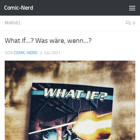
Comic-Nerd
Zum Inhalt springen
MARVEL
0
What If…? Was wäre, wenn…?
VON
COMIC-NERD
·
2. JULI 2021