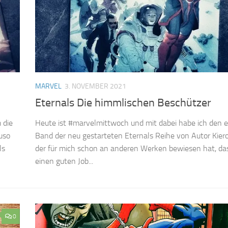
MARVEL
3. NOVEMBER 2021
Eternals Die himmlischen Beschützer
 die
Heute ist #marvelmittwoch und mit dabei habe ich den e
uso
Band der neu gestarteten Eternals Reihe von Autor Kiero
ls
der für mich schon an anderen Werken bewiesen hat, das
einen guten Job...
0