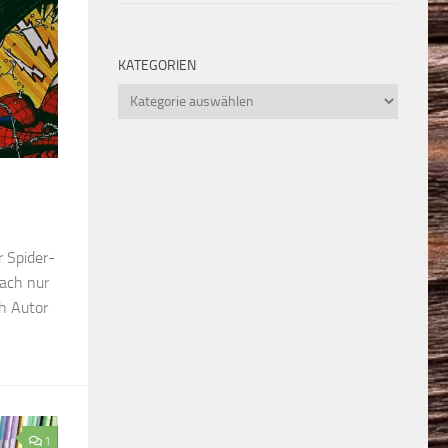
KATEGORIEN
Kategorien
r Spider-
ach nur
h Autor
1