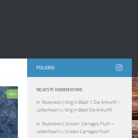
FOLGEN:
NEUESTE KOMMENTARE
0
Rezension | King in Black 1: Die Ankunft –
Letterheart
zu
King in Black Die Ankunft
Rezension | Scream: Carnages Fluch –
Letterheart
zu
Scream Carnages Fluch