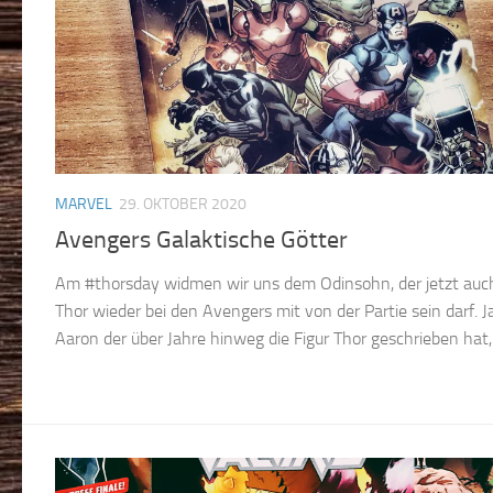
MARVEL
29. OKTOBER 2020
Avengers Galaktische Götter
Am #thorsday widmen wir uns dem Odinsohn, der jetzt auch
Thor wieder bei den Avengers mit von der Partie sein darf. 
Aaron der über Jahre hinweg die Figur Thor geschrieben hat, i