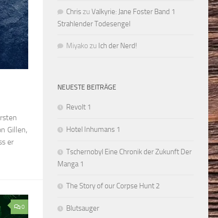
Chris
zu
Valkyrie: Jane Foster Band 1
Strahlender Todesengel
Miyako
zu
Ich der Nerd!
NEUESTE BEITRÄGE
Revolt 1
rsten
n Gillen,
Hotel Inhumans 1
s er
Tschernobyl Eine Chronik der Zukunft Der
Manga 1
The Story of our Corpse Hunt 2
0
Blutsauger