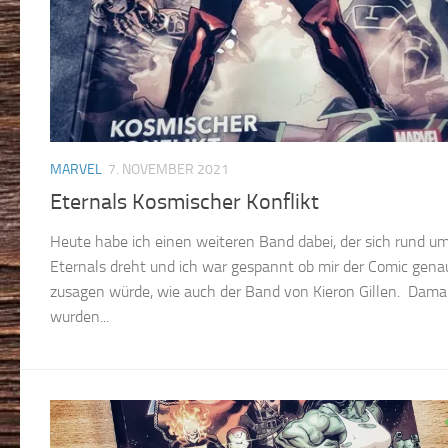
MARVEL
7. NOVEMBER 2021
Eternals Kosmischer Konflikt
Heute habe ich einen weiteren Band dabei, der sich rund um
Eternals dreht und ich war gespannt ob mir der Comic gena
zusagen würde, wie auch der Band von Kieron Gillen. Dama
wurden...