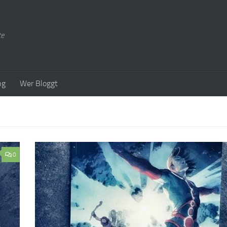
te
ng
Wer Bloggt
0