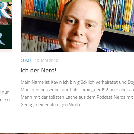
COMIC
10. MAI 2020
Ich der Nerd!
Mein Name ist Kevin ich bin glücklich verheiratet und D
Manchen besser bekannt als comic_nerd92 oder aber au
d nun
Mann mit der tollsten Lache aus dem Podcast Nerds mit
or so
Genug meiner blumigen Worte...