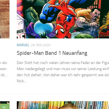
MARVEL
29. MAI 2020
Spider-Man Band 1 Neuanfang
 als
Dan Slott hat nach vielen Jahren seine Feder an der Figu
Jason
Man niedergelegt und man muss vor seiner Leistung einf
st...
den Hut ziehen. Von daher war ich sehr gespannt wie sic
Nick...
1