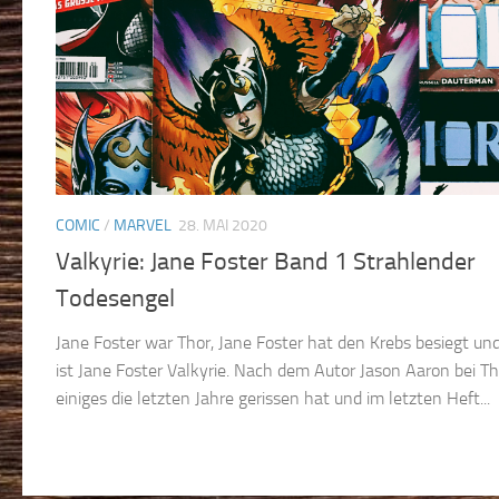
COMIC
/
MARVEL
28. MAI 2020
Valkyrie: Jane Foster Band 1 Strahlender
Todesengel
Jane Foster war Thor, Jane Foster hat den Krebs besiegt un
ist Jane Foster Valkyrie. Nach dem Autor Jason Aaron bei Th
einiges die letzten Jahre gerissen hat und im letzten Heft...