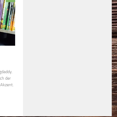
ogdaddy.
ch der
 Akzent.