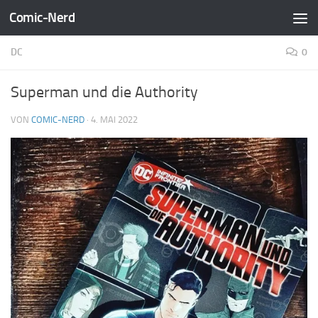
Comic-Nerd
Zum Inhalt springen
DC
0
Superman und die Authority
VON
COMIC-NERD
·
4. MAI 2022