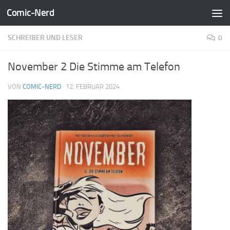
Comic-Nerd
Zum Inhalt springen
SCHREIBER UND LESER
0
November 2 Die Stimme am Telefon
VON
COMIC-NERD
·
12. FEBRUAR 2024