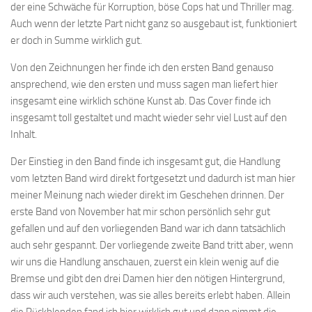
der eine Schwäche für Korruption, böse Cops hat und Thriller mag.
Auch wenn der letzte Part nicht ganz so ausgebaut ist, funktioniert
er doch in Summe wirklich gut.
Von den Zeichnungen her finde ich den ersten Band genauso
ansprechend, wie den ersten und muss sagen man liefert hier
insgesamt eine wirklich schöne Kunst ab. Das Cover finde ich
insgesamt toll gestaltet und macht wieder sehr viel Lust auf den
Inhalt.
Der Einstieg in den Band finde ich insgesamt gut, die Handlung
vom letzten Band wird direkt fortgesetzt und dadurch ist man hier
meiner Meinung nach wieder direkt im Geschehen drinnen. Der
erste Band von November hat mir schon persönlich sehr gut
gefallen und auf den vorliegenden Band war ich dann tatsächlich
auch sehr gespannt. Der vorliegende zweite Band tritt aber, wenn
wir uns die Handlung anschauen, zuerst ein klein wenig auf die
Bremse und gibt den drei Damen hier den nötigen Hintergrund,
dass wir auch verstehen, was sie alles bereits erlebt haben. Allein
die Rückblenden fand ich hier wirklich gut und dann nimmt die