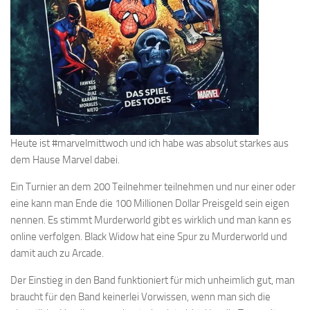
Heute ist #marvelmittwoch und ich habe was absolut starkes aus
dem Hause Marvel dabei.
Ein Turnier an dem 200 Teilnehmer teilnehmen und nur einer oder
eine kann man Ende die 100 Millionen Dollar Preisgeld sein eigen
nennen. Es stimmt Murderworld gibt es wirklich und man kann es
online verfolgen. Black Widow hat eine Spur zu Murderworld und
damit auch zu Arcade.
Der Einstieg in den Band funktioniert für mich unheimlich gut, man
braucht für den Band keinerlei Vorwissen, wenn man sich die