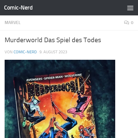
Comic-Nerd
Zum Inhalt springen
MARVEL
0
Murderworld Das Spiel des Todes
VON
COMIC-NERD
·
9. AUGUST 2023