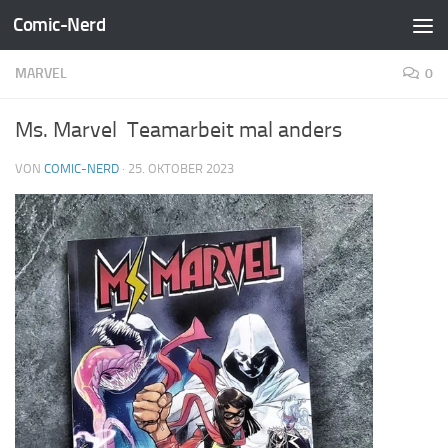
Comic-Nerd
Zum Inhalt springen
MARVEL
0
Ms. Marvel Teamarbeit mal anders
VON
COMIC-NERD
·
25. OKTOBER 2023