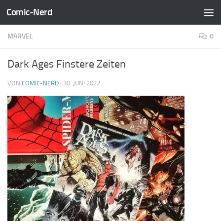
Comic-Nerd
Zum Inhalt springen
MARVEL
0
Dark Ages Finstere Zeiten
VON
COMIC-NERD
·
30. JUNI 2022